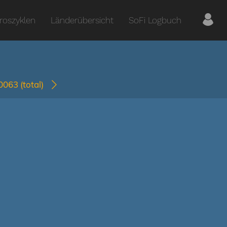
roszyklen
Länderübersicht
SoFi Logbuch
-0063
(total)