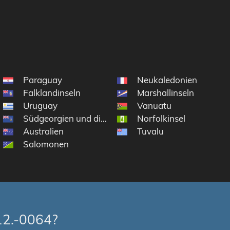
Paraguay
Neukaledonien
Falklandinseln
Marshallinseln
Uruguay
Vanuatu
Südgeorgien und die Südlichen Sandwichinseln
Norfolkinsel
Australien
Tuvalu
Salomonen
12.-0064?