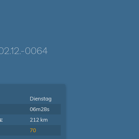
.12.-0064
Dienstag
06m28s
s:
212 km
70