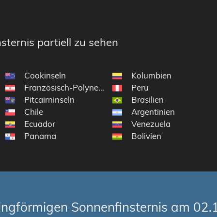
sternis partiell zu sehen
Cookinseln
Kolumbien
Französisch-Polynesien
Peru
Pitcairninseln
Brasilien
Chile
Argentinien
Ecuador
Venezuela
Panama
Bolivien
ingförmigen Sonnenfinsternis am 02.