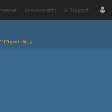
roszyklen
Länderübersicht
SoFi Logbuch
-0109
(partiell)