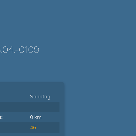
04.-0109
Sonntag
s:
0 km
46