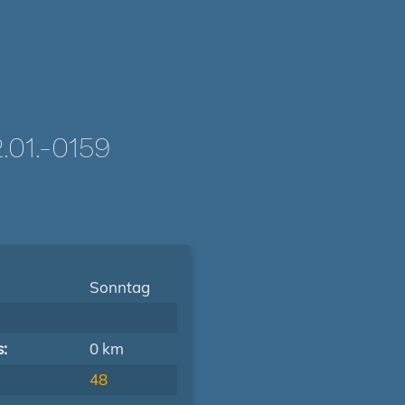
01.-0159
Sonntag
s:
0 km
48