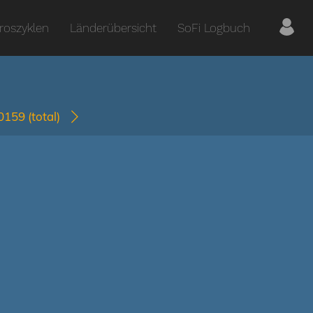
roszyklen
Länderübersicht
SoFi Logbuch
-0159
(total)