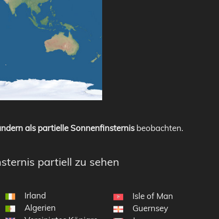
ndern als partielle Sonnenfinsternis
beobachten.
sternis partiell zu sehen
Irland
Isle of Man
Algerien
Guernsey