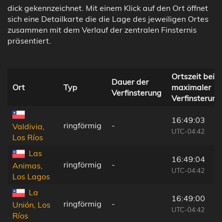
dick gekennzeichnet. Mit einem Klick auf den Ort öffnet
sich eine Detailkarte die die Lage des jeweiligen Ortes
zusammen mit dem Verlauf der zentralen Finsternis
präsentiert.
Ortszeit bei
Dauer der
Ort
Typ
maximaler
Verfinsterung
Verfinsterung
16:49:03
ringförmig
-
Valdivia,
UTC-04:42
Los Ríos
Las
16:49:04
ringförmig
-
Animas,
UTC-04:42
Los Lagos
La
16:49:00
ringförmig
-
Unión, Los
UTC-04:42
Ríos