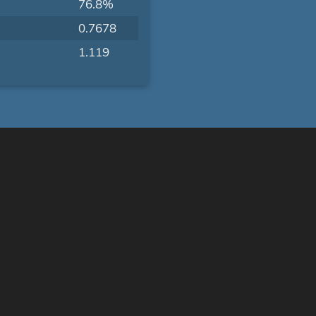
76.8%
0.7678
1.119