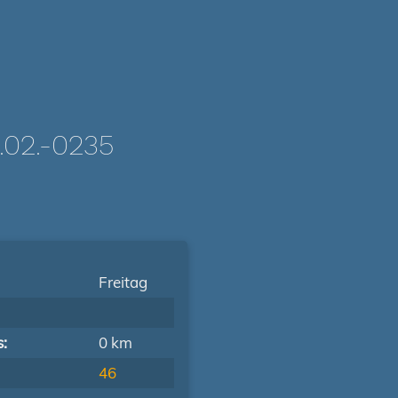
02.-0235
Freitag
s:
0 km
46