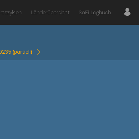
roszyklen
Länderübersicht
SoFi Logbuch
-0235
(partiell)