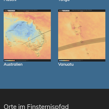
Australien
Vanuatu
Orte im Finsternispfad