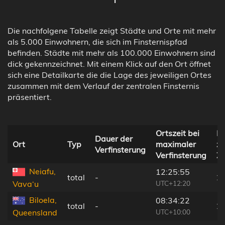
Die nachfolgene Tabelle zeigt Städte und Orte mit mehr
als 5.000 Einwohnern, die sich im Finsternispfad
befinden. Städte mit mehr als 100.000 Einwohnern sind
dick gekennzeichnet. Mit einem Klick auf den Ort öffnet
sich eine Detailkarte die die Lage des jeweiligen Ortes
zusammen mit dem Verlauf der zentralen Finsternis
präsentiert.
Ortszeit bei
En
Dauer der
Ort
Typ
maximaler
zu
Verfinsterung
Verfinsterung
Ze
Neiafu,
12:25:55
total
-
2
UTC+12:20
Vava‘u
Biloela,
08:34:22
total
-
2
UTC+10:00
Queensland