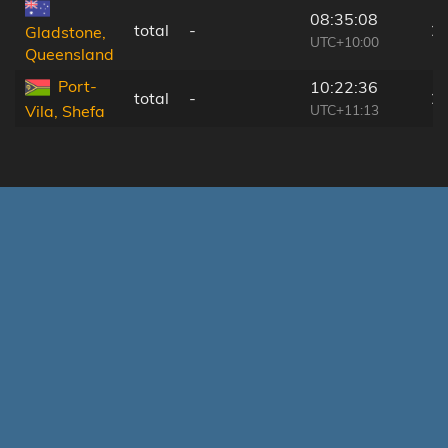
08:35:08
total
-
2
Gladstone,
UTC+10:00
Queensland
Port-
10:22:36
total
-
2
UTC+11:13
Vila, Shefa