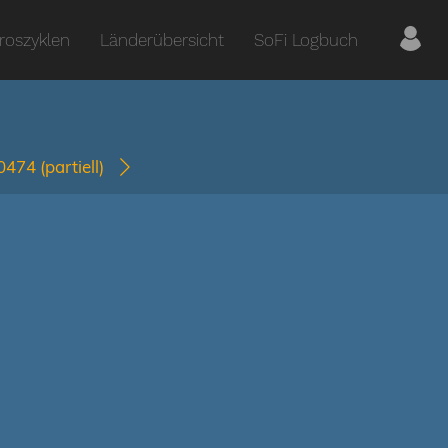
roszyklen
Länderübersicht
SoFi Logbuch
-0474
(partiell)