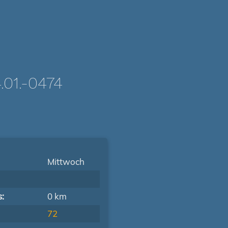
01.-0474
Mittwoch
s:
0 km
72