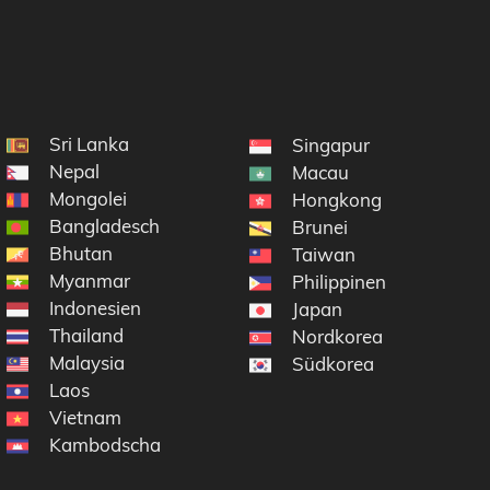
Sri Lanka
Singapur
Nepal
Macau
Mongolei
Hongkong
Bangladesch
Brunei
Bhutan
Taiwan
Myanmar
Philippinen
Indonesien
Japan
Thailand
Nordkorea
Malaysia
Südkorea
Laos
Vietnam
Kambodscha