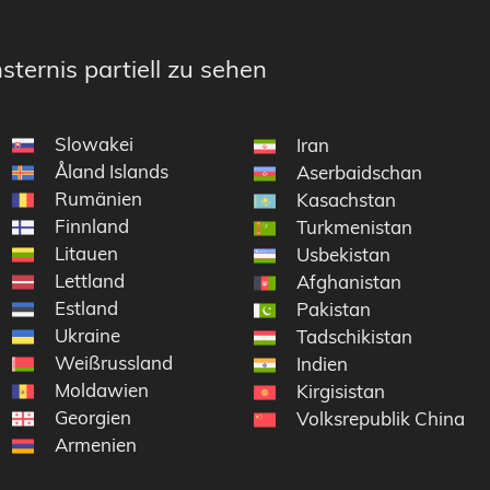
sternis partiell zu sehen
Slowakei
Iran
Åland Islands
Aserbaidschan
Rumänien
Kasachstan
Finnland
Turkmenistan
Litauen
Usbekistan
Lettland
Afghanistan
Estland
Pakistan
Ukraine
Tadschikistan
Weißrussland
Indien
Moldawien
Kirgisistan
Georgien
Volksrepublik China
Armenien