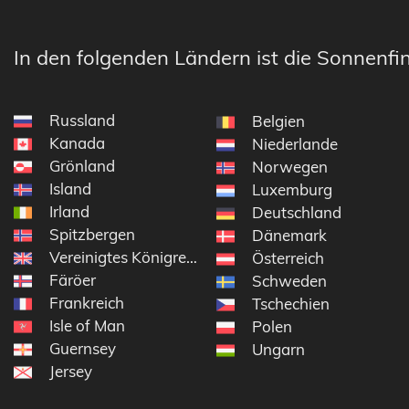
In den folgenden Ländern ist die Sonnenfin
Russland
Belgien
Kanada
Niederlande
Grönland
Norwegen
Island
Luxemburg
Irland
Deutschland
Spitzbergen
Dänemark
Vereinigtes Königreich
Österreich
Färöer
Schweden
Frankreich
Tschechien
Isle of Man
Polen
Guernsey
Ungarn
Jersey