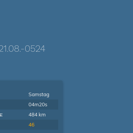
.08.-0524
Samstag
04m20s
s:
484 km
46