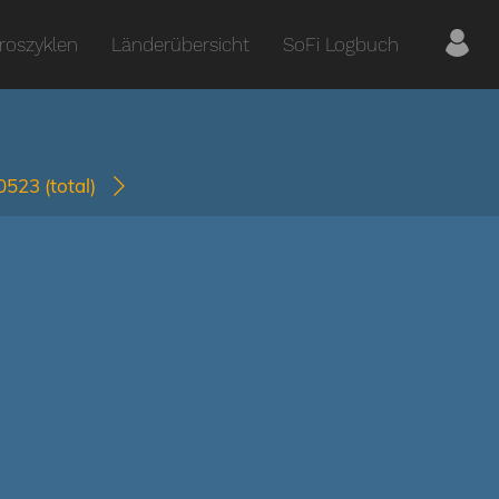
roszyklen
Länderübersicht
SoFi Logbuch
-0523
(total)