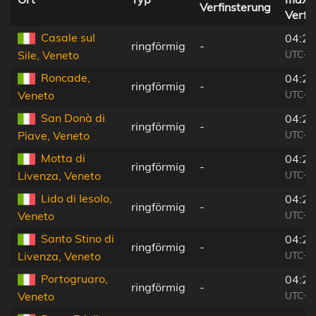
Verfinsterung
Verfi
Casale sul
04:25
ringförmig
-
UTC+0
Sile, Veneto
Roncade,
04:25
ringförmig
-
UTC+0
Veneto
San Donà di
04:25
ringförmig
-
UTC+0
Piave, Veneto
Motta di
04:25
ringförmig
-
UTC+0
Livenza, Veneto
Lido di Iesolo,
04:25
ringförmig
-
UTC+0
Veneto
Santo Stino di
04:25
ringförmig
-
UTC+0
Livenza, Veneto
Portogruaro,
04:25
ringförmig
-
UTC+0
Veneto