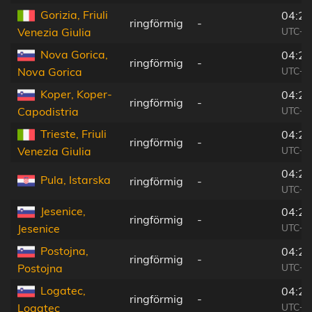
Gorizia, Friuli
04:25
ringförmig
-
UTC+0
Venezia Giulia
Nova Gorica,
04:25
ringförmig
-
UTC+0
Nova Gorica
Koper, Koper-
04:24
ringförmig
-
UTC+0
Capodistria
Trieste, Friuli
04:24
ringförmig
-
UTC+0
Venezia Giulia
04:23
Pula, Istarska
ringförmig
-
UTC+0
Jesenice,
04:25
ringförmig
-
UTC+0
Jesenice
Postojna,
04:24
ringförmig
-
UTC+0
Postojna
Logatec,
04:24
ringförmig
-
UTC+0
Logatec