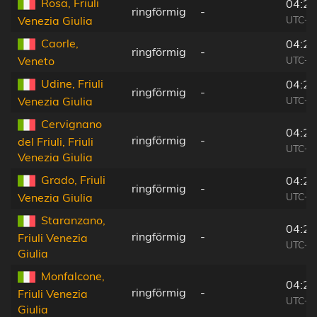
Rosa, Friuli
04:25
ringförmig
-
UTC+0
Venezia Giulia
Caorle,
04:25
ringförmig
-
UTC+0
Veneto
Udine, Friuli
04:25
ringförmig
-
UTC+0
Venezia Giulia
Cervignano
04:25
ringförmig
-
del Friuli, Friuli
UTC+0
Venezia Giulia
Grado, Friuli
04:24
ringförmig
-
UTC+0
Venezia Giulia
Staranzano,
04:24
ringförmig
-
Friuli Venezia
UTC+0
Giulia
Monfalcone,
04:24
ringförmig
-
Friuli Venezia
UTC+0
Giulia