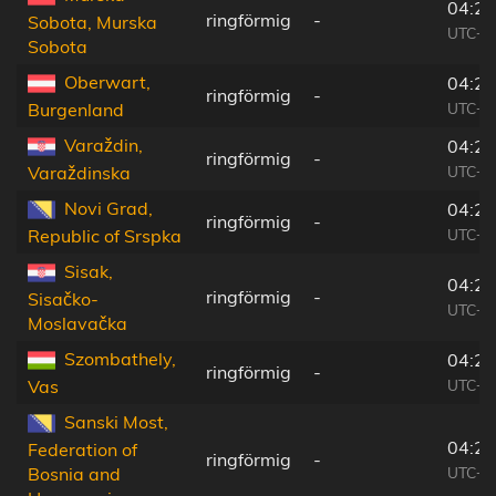
04:24
ringförmig
-
Sobota, Murska
UTC+0
Sobota
Oberwart,
04:25
ringförmig
-
UTC+0
Burgenland
Varaždin,
04:24
ringförmig
-
UTC+0
Varaždinska
Novi Grad,
04:22
ringförmig
-
UTC+0
Republic of Srspka
Sisak,
04:23
ringförmig
-
Sisačko-
UTC+0
Moslavačka
Szombathely,
04:25
ringförmig
-
UTC+0
Vas
Sanski Most,
04:22
Federation of
ringförmig
-
UTC+0
Bosnia and