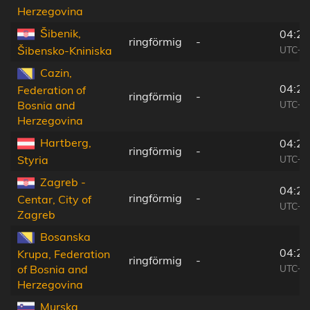
Herzegovina
Šibenik,
04:21
ringförmig
-
UTC+0
Šibensko-Kniniska
Cazin,
04:22
Federation of
ringförmig
-
UTC+0
Bosnia and
Herzegovina
Hartberg,
04:25
ringförmig
-
UTC+0
Styria
Zagreb -
04:23
ringförmig
-
Centar, City of
UTC+0
Zagreb
Bosanska
04:22
Krupa, Federation
ringförmig
-
UTC+0
of Bosnia and
Herzegovina
Murska