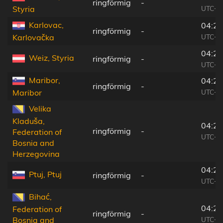
ringförmig
-
UTC+0
Styria
Karlovac,
04:23
ringförmig
-
UTC+0
Karlovačka
04:25
Weiz, Styria
ringförmig
-
UTC+0
Maribor,
04:24
ringförmig
-
UTC+0
Maribor
Velika
Kladuša,
04:23
ringförmig
-
Federation of
UTC+0
Bosnia and
Herzegovina
04:24
Ptuj, Ptuj
ringförmig
-
UTC+0
Bihać,
04:22
Federation of
ringförmig
-
UTC+0
Bosnia and