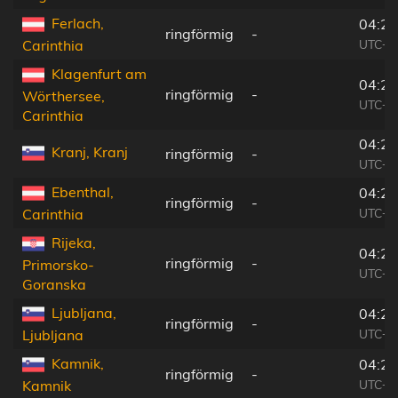
Ferlach,
04:25
ringförmig
-
UTC+0
Carinthia
Klagenfurt am
04:25
ringförmig
-
Wörthersee,
UTC+0
Carinthia
04:25
Kranj, Kranj
ringförmig
-
UTC+0
Ebenthal,
04:25
ringförmig
-
UTC+0
Carinthia
Rijeka,
04:23
ringförmig
-
Primorsko-
UTC+0
Goranska
Ljubljana,
04:24
ringförmig
-
UTC+0
Ljubljana
Kamnik,
04:24
ringförmig
-
UTC+0
Kamnik