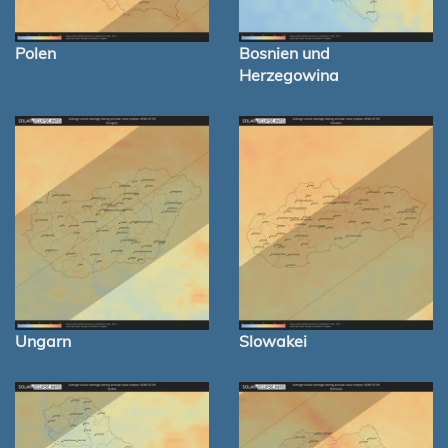
Polen
Bosnien und
Herzegowina
Ungarn
Slowakei