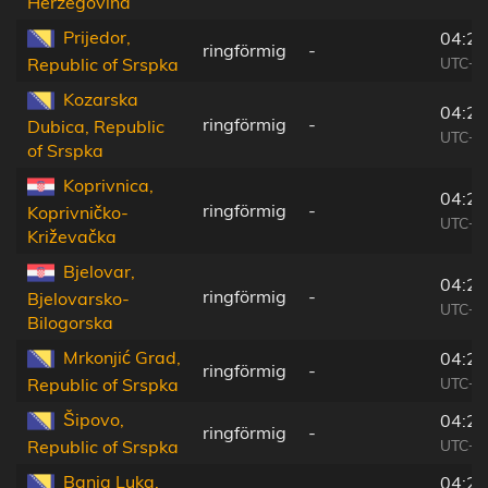
Herzegovina
Prijedor,
04:22
ringförmig
-
UTC+0
Republic of Srspka
Kozarska
04:22
ringförmig
-
Dubica, Republic
UTC+0
of Srspka
Koprivnica,
04:23
ringförmig
-
Koprivničko-
UTC+0
Križevačka
Bjelovar,
04:23
ringförmig
-
Bjelovarsko-
UTC+0
Bilogorska
Mrkonjić Grad,
04:21
ringförmig
-
UTC+0
Republic of Srspka
Šipovo,
04:21
ringförmig
-
UTC+0
Republic of Srspka
Banja Luka,
04:21