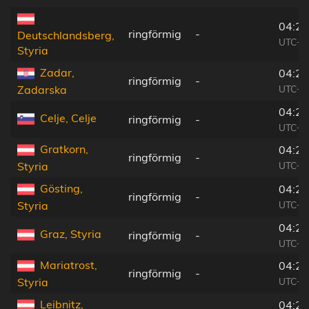
04:25
ringförmig
-
Deutschlandsberg,
UTC+0
Styria
Zadar,
04:22
ringförmig
-
UTC+0
Zadarska
04:24
Celje, Celje
ringförmig
-
UTC+0
Gratkorn,
04:25
ringförmig
-
UTC+0
Styria
Gösting,
04:25
ringförmig
-
UTC+0
Styria
04:25
Graz, Styria
ringförmig
-
UTC+0
Mariatrost,
04:25
ringförmig
-
UTC+0
Styria
Leibnitz,
04:25