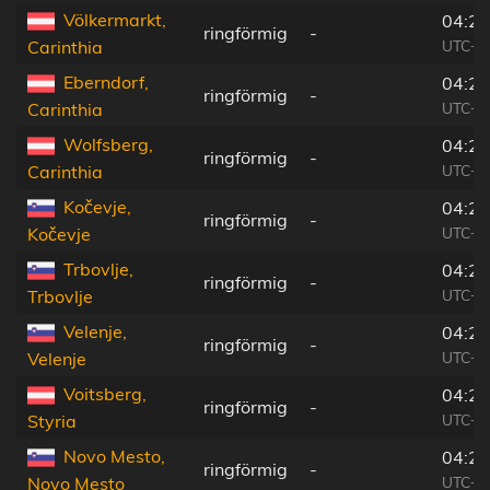
Völkermarkt,
04:25
ringförmig
-
UTC+0
Carinthia
Eberndorf,
04:25
ringförmig
-
UTC+0
Carinthia
Wolfsberg,
04:25
ringförmig
-
UTC+0
Carinthia
Kočevje,
04:24
ringförmig
-
UTC+0
Kočevje
Trbovlje,
04:24
ringförmig
-
UTC+0
Trbovlje
Velenje,
04:24
ringförmig
-
UTC+0
Velenje
Voitsberg,
04:25
ringförmig
-
UTC+0
Styria
Novo Mesto,
04:24
ringförmig
-
UTC+0
Novo Mesto