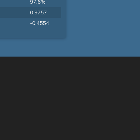
97.6%
0.9757
-0.4554