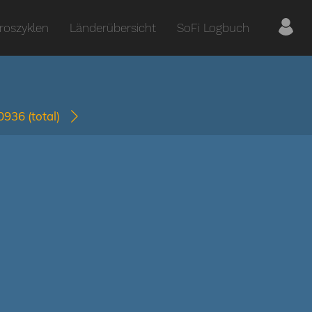
roszyklen
Länderübersicht
SoFi Logbuch
-0936
(total)