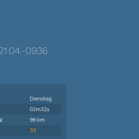
.04.-0936
Dienstag
02m32s
s:
96 km
33