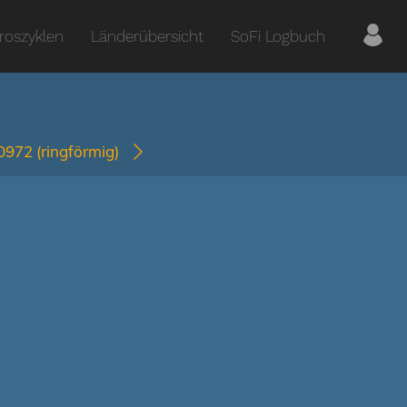
roszyklen
Länderübersicht
SoFi Logbuch
-0972
(ringförmig)