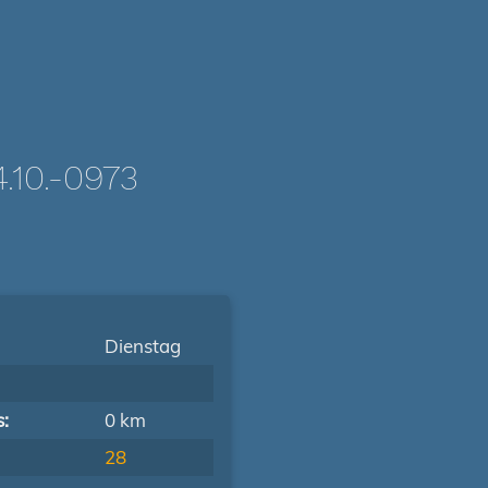
10.-0973
Dienstag
s:
0 km
28