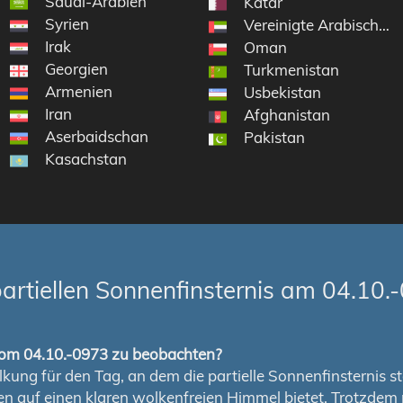
Saudi-Arabien
Katar
Syrien
Vereinigte Arabische E
Irak
Oman
Georgien
Turkmenistan
Armenien
Usbekistan
Iran
Afghanistan
Aserbaidschan
Pakistan
Kasachstan
rtiellen Sonnenfinsternis am 04.10.
s vom 04.10.-0973 zu beobachten?
ung für den Tag, an dem die partielle Sonnenfinsternis stat
chen auf einen klaren wolkenfreien Himmel bietet. Trotzd