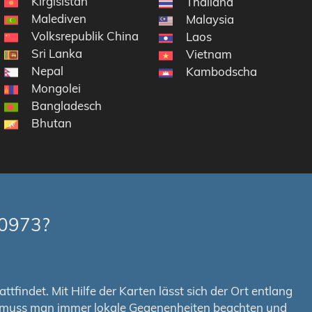
Kirgisistan
Thailand
Malediven
mirate
Malaysia
Volksrepublik China
Laos
Sri Lanka
Vietnam
Nepal
Kambodscha
Mongolei
Bangladesch
Bhutan
-0973?
tfindet. Mit Hilfe der Karten lässt sich der Ort entlang
em muss man immer lokale Gegenenheiten beachten und