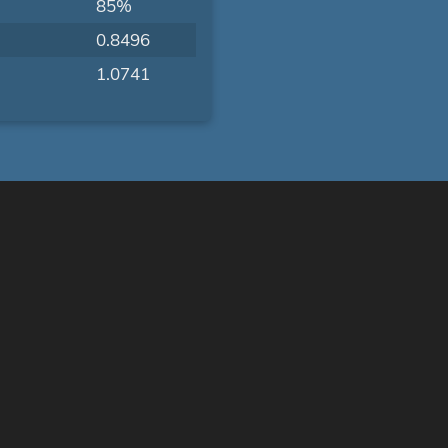
85%
0.8496
1.0741