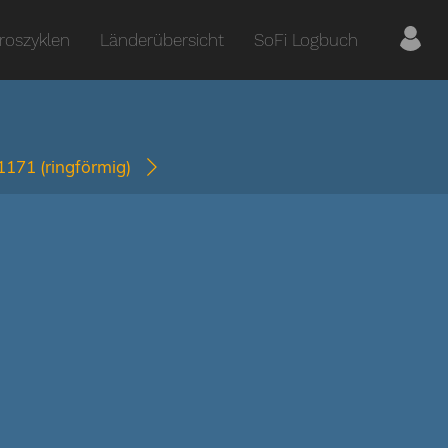
roszyklen
Länderübersicht
SoFi Logbuch
-1171
(ringförmig)