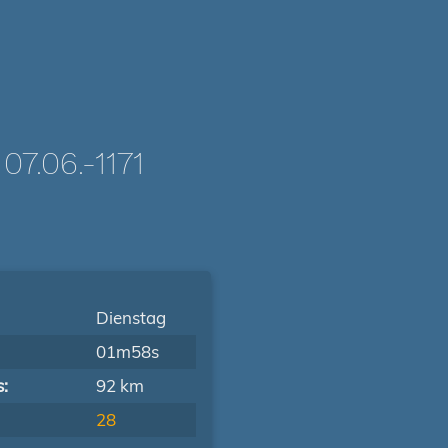
.06.-1171
Dienstag
01m58s
s:
92 km
28