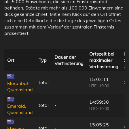
als 5.000 Einwohnern, die sich im Finsternispfad
befinden. Städte mit mehr als 100.000 Einwohnern sind
dick gekennzeichnet. Mit einem Klick auf den Ort öffnet
sich eine Detailkarte die die Lage des jeweiligen Ortes
zusammen mit dem Verlauf der zentralen Finsternis
präsentiert.
Ortszeit bei
En
Dauer der
Ort
Typ
maximaler
zu
Verfinsterung
Verfinsterung
Ze
15:02:11
total
-
3
Moranbah,
UTC+10:00
Queensland
14:59:30
total
-
1
Emerald,
UTC+10:00
Queensland
15:05:25
total
-
5
Mackay,