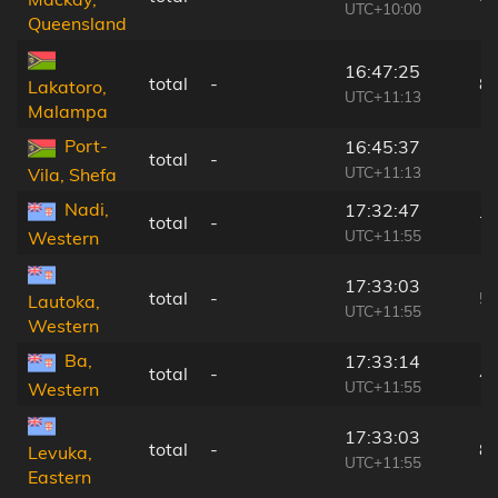
UTC+10:00
Queensland
16:47:25
total
-
8
Lakatoro,
UTC+11:13
Malampa
Port-
16:45:37
total
-
1
UTC+11:13
Vila, Shefa
Nadi,
17:32:47
total
-
7
UTC+11:55
Western
17:33:03
total
-
5
Lautoka,
UTC+11:55
Western
Ba,
17:33:14
total
-
4
UTC+11:55
Western
17:33:03
total
-
8
Levuka,
UTC+11:55
Eastern