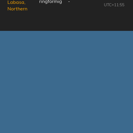
ringförmig
-
Labasa,
UTC+11:55
Northern