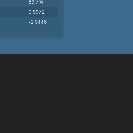
89.7%
0.8972
-1.0446