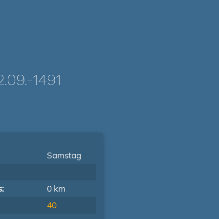
09.-1491
Samstag
s:
0 km
40