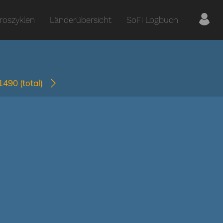
roszyklen
Länderübersicht
SoFi Logbuch
-1490
(total)