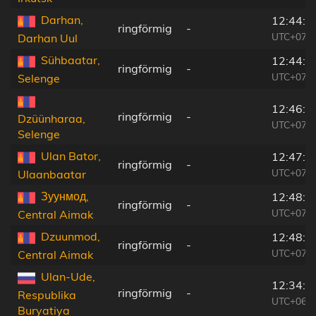
Darhan,
12:44:3
ringförmig
-
UTC+07:0
Darhan Uul
Sühbaatar,
12:44:2
ringförmig
-
UTC+07:0
Selenge
12:46:0
ringförmig
-
Dzüünharaa,
UTC+07:0
Selenge
Ulan Bator,
12:47:4
ringförmig
-
UTC+07:0
Ulaanbaatar
Зуунмод,
12:48:0
ringförmig
-
UTC+07:0
Central Aimak
Dzuunmod,
12:48:0
ringförmig
-
UTC+07:0
Central Aimak
Ulan-Ude,
12:34:5
ringförmig
-
Respublika
UTC+06:5
Buryatiya