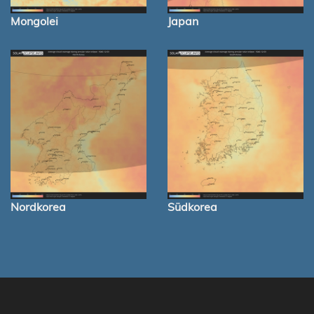
Mongolei
Japan
Nordkorea
Südkorea