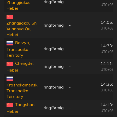
ringförmig
-
Zhangjiakou,
UTC+08:0
Hebei
14:05:5
Zhangjiakou Shi
ringförmig
-
UTC+08:0
Xuanhua Qu,
Hebei
Borzya,
14:33:3
ringförmig
-
Transbaikal
UTC+08:3
Territory
Chengde,
14:11:2
ringförmig
-
UTC+08:0
Hebei
14:36:2
Krasnokamensk,
ringförmig
-
UTC+08:3
Transbaikal
Territory
Tangshan,
14:13:5
ringförmig
-
UTC+08:0
Hebei