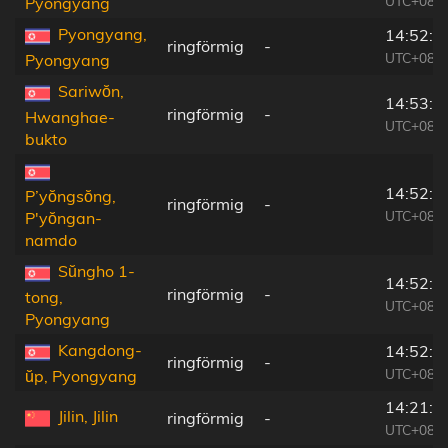
UTC+08:2
Pyongyang
Pyongyang,
14:52:1
ringförmig
-
UTC+08:2
Pyongyang
Sariwŏn,
14:53:1
ringförmig
-
Hwanghae-
UTC+08:2
bukto
14:52:0
P’yŏngsŏng,
ringförmig
-
UTC+08:2
P'yŏngan-
namdo
Sŭngho 1-
14:52:4
ringförmig
-
tong,
UTC+08:2
Pyongyang
Kangdong-
14:52:3
ringförmig
-
UTC+08:2
ŭp, Pyongyang
14:21:5
Jilin, Jilin
ringförmig
-
UTC+08:0