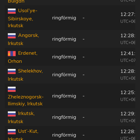
Bulgan
Usol’ye-
12:27:3
ringförmig
-
Sibirskoye,
UTC+06:5
Irkutsk
Angarsk,
12:28:0
ringförmig
-
UTC+06:5
Irkutsk
Erdenet,
12:41:3
ringförmig
-
UTC+07:0
Orhon
Shelekhov,
12:28:4
ringförmig
-
UTC+06:5
Irkutsk
12:25:5
ringförmig
-
Zheleznogorsk-
UTC+06:5
Ilimskiy, Irkutsk
Irkutsk,
12:29:0
ringförmig
-
UTC+06:5
Irkutsk
Ust’-Kut,
12:28:1
ringförmig
-
UTC+06:5
Irkutsk