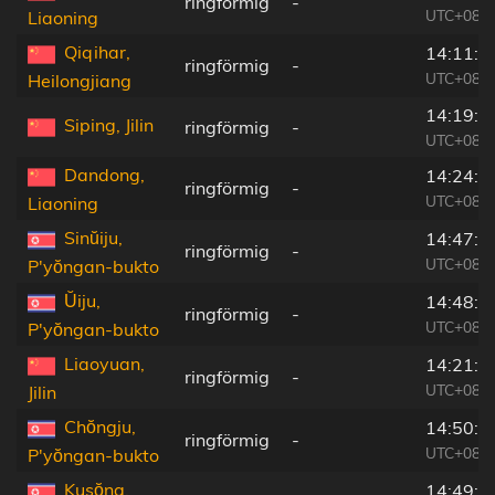
ringförmig
-
UTC+08:0
Liaoning
Qiqihar,
14:11:3
ringförmig
-
UTC+08:0
Heilongjiang
14:19:3
Siping, Jilin
ringförmig
-
UTC+08:0
Dandong,
14:24:5
ringförmig
-
UTC+08:0
Liaoning
Sinŭiju,
14:47:5
ringförmig
-
UTC+08:2
P'yŏngan-bukto
Ŭiju,
14:48:0
ringförmig
-
UTC+08:2
P'yŏngan-bukto
Liaoyuan,
14:21:1
ringförmig
-
UTC+08:0
Jilin
Chŏngju,
14:50:0
ringförmig
-
UTC+08:2
P'yŏngan-bukto
Kusŏng,
14:49:4