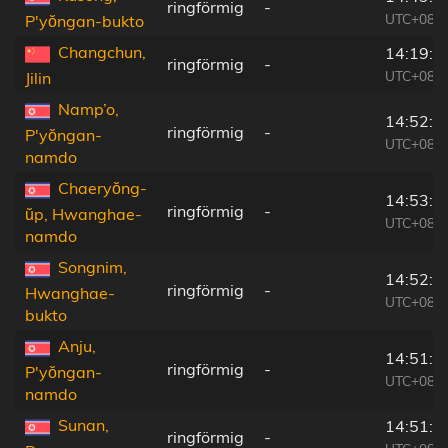
ringförmig
-
UTC+08:2
P'yŏngan-bukto
Changchun,
14:19:5
ringförmig
-
UTC+08:0
Jilin
Namp’o,
14:52:1
ringförmig
-
P'yŏngan-
UTC+08:2
namdo
Chaeryŏng-
14:53:0
ringförmig
-
ŭp, Hwanghae-
UTC+08:2
namdo
Songnim,
14:52:3
ringförmig
-
Hwanghae-
UTC+08:2
bukto
Anju,
14:51:0
ringförmig
-
P'yŏngan-
UTC+08:2
namdo
Sunan,
14:51:5
ringförmig
-