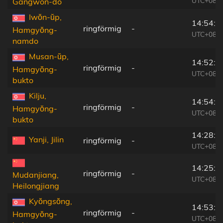
UTC+08:2
Gangwon-do
Iwŏn-ŭp,
14:54:4
ringförmig
-
Hamgyŏng-
UTC+08:2
namdo
Musan-ŭp,
14:52:0
ringförmig
-
Hamgyŏng-
UTC+08:2
bukto
Kilju,
14:54:3
ringförmig
-
Hamgyŏng-
UTC+08:2
bukto
14:28:1
Yanji, Jilin
ringförmig
-
UTC+08:0
14:25:1
ringförmig
-
Mudanjiang,
UTC+08:0
Heilongjiang
Kyŏngsŏng,
14:53:5
ringförmig
-
Hamgyŏng-
UTC+08:2