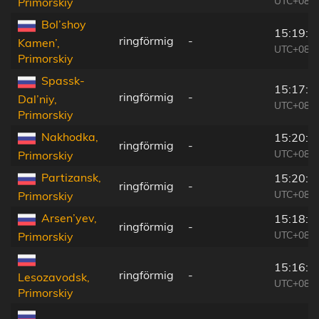
UTC+08:4
Primorskiy
Bol’shoy
15:19:2
ringförmig
-
Kamen’,
UTC+08:4
Primorskiy
Spassk-
15:17:2
ringförmig
-
Dal’niy,
UTC+08:4
Primorskiy
Nakhodka,
15:20:4
ringförmig
-
UTC+08:4
Primorskiy
Partizansk,
15:20:3
ringförmig
-
UTC+08:4
Primorskiy
Arsen’yev,
15:18:4
ringförmig
-
UTC+08:4
Primorskiy
15:16:2
ringförmig
-
Lesozavodsk,
UTC+08:4
Primorskiy