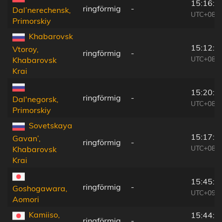
15:16:0
ringförmig
-
Dal’nerechensk,
UTC+08:4
Primorskiy
Khabarovsk
15:12:5
Vtoroy,
ringförmig
-
UTC+08:4
Khabarovsk
Krai
15:20:5
ringförmig
-
Dal'negorsk,
UTC+08:4
Primorskiy
Sovetskaya
15:17:3
Gavan’,
ringförmig
-
UTC+08:4
Khabarovsk
Krai
15:45:5
ringförmig
-
Goshogawara,
UTC+09:0
Aomori
Kamiiso,
15:44:1
ringförmig
-