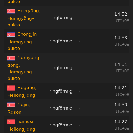
bukto
Hoeryŏng,
14:52:2
ringförmig
-
Hamgyŏng-
UTC+08:2
bukto
Chongjin,
14:53:4
ringförmig
-
Hamgyŏng-
UTC+08:2
bukto
Namyang-
14:51:4
dong,
ringförmig
-
UTC+08:2
Hamgyŏng-
bukto
Hegang,
14:21:1
ringförmig
-
UTC+08:0
Heilongjiang
Najin,
14:53:4
ringförmig
-
UTC+08:2
Rason
Jiamusi,
14:22:1
ringförmig
-
UTC+08:0
Heilongjiang