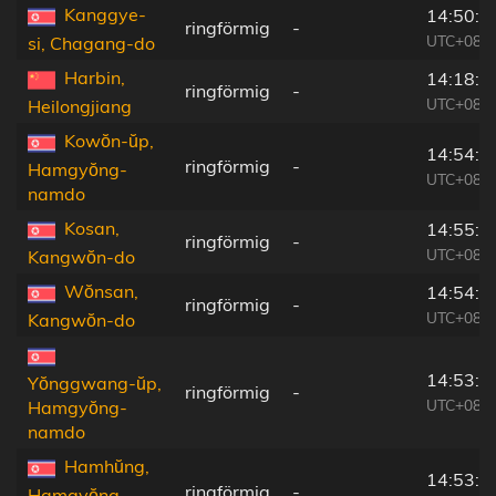
Kanggye-
14:50:1
ringförmig
-
UTC+08:2
si, Chagang-do
Harbin,
14:18:4
ringförmig
-
UTC+08:0
Heilongjiang
Kowŏn-ŭp,
14:54:0
ringförmig
-
Hamgyŏng-
UTC+08:2
namdo
Kosan,
14:55:2
ringförmig
-
UTC+08:2
Kangwŏn-do
Wŏnsan,
14:54:5
ringförmig
-
UTC+08:2
Kangwŏn-do
14:53:2
Yŏnggwang-ŭp,
ringförmig
-
UTC+08:2
Hamgyŏng-
namdo
Hamhŭng,
14:53:3
ringförmig
-
Hamgyŏng-