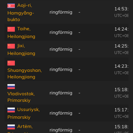
Aoji-ri,
14:53:1
ringförmig
-
Hamgyŏng-
UTC+08:2
bukto
Taihe,
14:24:5
ringförmig
-
UTC+08:0
Heilongjiang
Jixi,
14:25:5
ringförmig
-
UTC+08:0
Heilongjiang
14:23:4
ringförmig
-
Shuangyashan,
UTC+08:0
Heilongjiang
15:18:5
ringförmig
-
Vladivostok,
UTC+08:4
Primorskiy
Ussuriysk,
15:17:3
ringförmig
-
UTC+08:4
Primorskiy
Artëm,
15:18:4
ringförmig
-