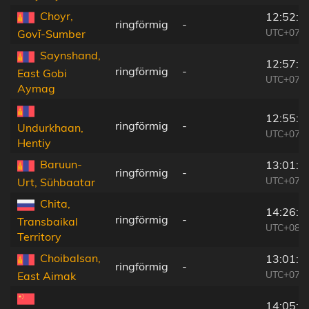
Choyr,
12:52:1
ringförmig
-
UTC+07:0
Govĭ-Sumber
Saynshand,
12:57:2
ringförmig
-
East Gobi
UTC+07:0
Aymag
12:55:2
ringförmig
-
Undurkhaan,
UTC+07:0
Hentiy
Baruun-
13:01:1
ringförmig
-
UTC+07:0
Urt, Sühbaatar
Chita,
14:26:2
ringförmig
-
Transbaikal
UTC+08:3
Territory
Choibalsan,
13:01:4
ringförmig
-
UTC+07:0
East Aimak
14:05:1