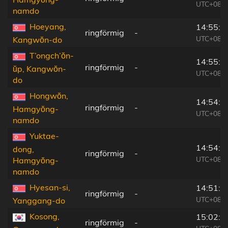
UTC+08:2
namdo
Hoeyang,
14:55:5
ringförmig
-
UTC+08:2
Kangwŏn-do
T’ongch’ŏn-
14:55:5
ringförmig
-
ŭp, Kangwŏn-
UTC+08:2
do
Hongwŏn,
14:54:0
ringförmig
-
Hamgyŏng-
UTC+08:2
namdo
Yuktae-
14:54:2
dong,
ringförmig
-
UTC+08:2
Hamgyŏng-
namdo
Hyesan-si,
14:51:5
ringförmig
-
UTC+08:2
Yanggang-do
Kosong,
15:02:4
ringförmig
-