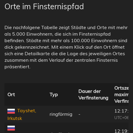
Orte im Finsternispfad
Die nachfolgene Tabelle zeigt Städte und Orte mit mehr
als 5.000 Einwohnern, die sich im Finsternispfad
befinden. Städte mit mehr als 100.000 Einwohnern sind
dick gekennzeichnet. Mit einem Klick auf den Ort öffnet
sich eine Detailkarte die die Lage des jeweiligen Ortes
zusammen mit dem Verlauf der zentralen Finsternis
präsentiert.
Ortszeit
Dauer der
Ort
Typ
maximal
Verfinsterung
Verfinst
Tayshet,
12:17:2
ringförmig
-
UTC+06:5
Irkutsk
12:19:1