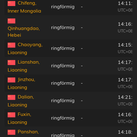
Chifeng,
14:11:1
ringförmig
-
UTC+08:0
Inner Mongolia
14:16:1
ringförmig
-
Qinhuangdao,
UTC+08:0
Hebei
Chaoyang,
14:15:1
ringförmig
-
UTC+08:0
Liaoning
Lianshan,
14:17:1
ringförmig
-
UTC+08:0
Liaoning
Jinzhou,
14:17:1
ringförmig
-
UTC+08:0
Liaoning
Dalian,
14:21:5
ringförmig
-
UTC+08:0
Liaoning
Fuxin,
14:16:4
ringförmig
-
UTC+08:0
Liaoning
Panshan,
14:18:5
ringförmig
-