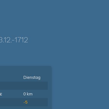
12.-1712
Dienstag
s:
0 km
-5