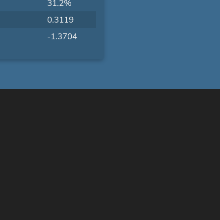
31.2%
0.3119
-1.3704