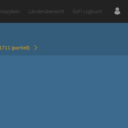
roszyklen
Länderübersicht
SoFi Logbuch
-1711
(partiell)