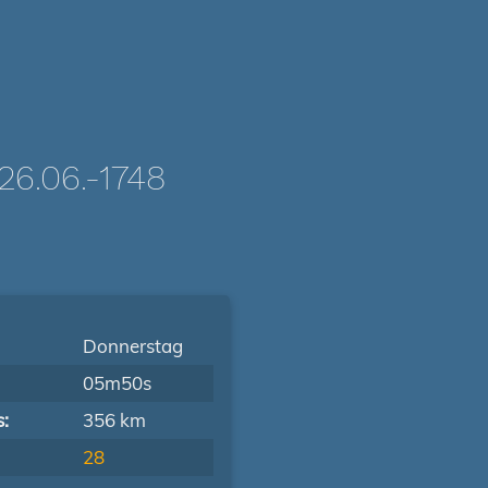
.06.-1748
Donnerstag
05m50s
s:
356 km
28