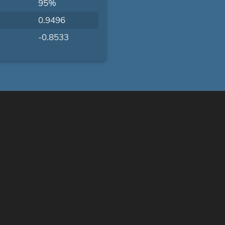
95%
0.9496
-0.8533