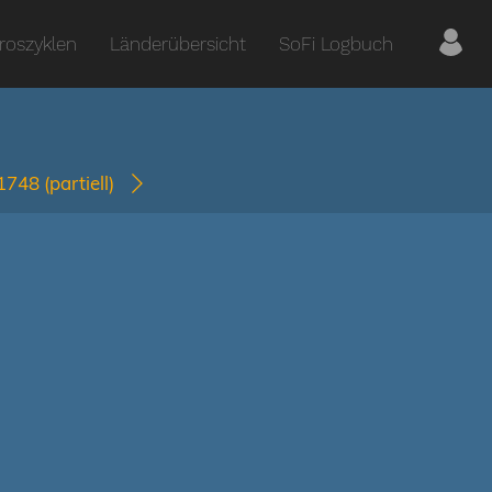
roszyklen
Länderübersicht
SoFi Logbuch
-1748
(partiell)