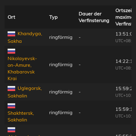
Ortszeit 
Dauer der
Ort
Typ
maximal
Verfinsterung
Verfinst
Khandyga,
13:51:07
ringförmig
-
UTC+08:3
Sakha
Nikolayevsk-
14:22:14
ringförmig
-
on-Amure,
UTC+08:4
Khabarovsk
Krai
Uglegorsk,
15:59:28
ringförmig
-
UTC+10:1
Sakhalin
15:59:19
ringförmig
-
Shakhtersk,
UTC+10:1
Sakhalin