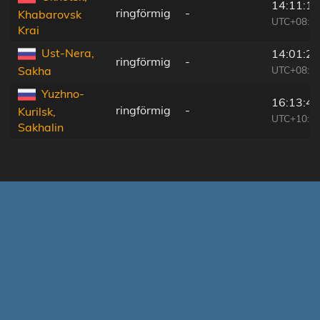
14:11:19
ringförmig
-
Khabarovsk
UTC+08:4
Krai
Ust-Nera,
14:01:21
ringförmig
-
UTC+08:4
Sakha
Yuzhno-
16:13:42
ringförmig
-
Kurilsk,
UTC+10:1
Sakhalin