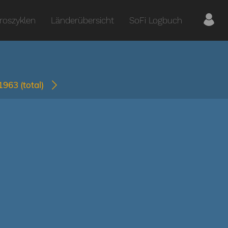
roszyklen
Länderübersicht
SoFi Logbuch
-1963
(total)