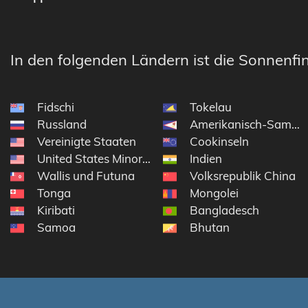
In den folgenden Ländern ist die Sonnenfin
Fidschi
Tokelau
Russland
Amerikanisch-Samoa
Vereinigte Staaten
Cookinseln
United States Minor Outlying Islands
Indien
Wallis und Futuna
Volksrepublik China
Tonga
Mongolei
Kiribati
Bangladesch
Samoa
Bhutan