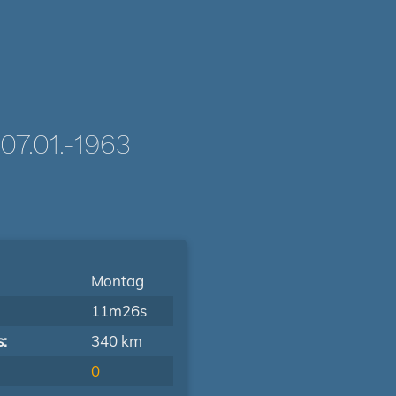
.01.-1963
Montag
11m26s
s:
340 km
0