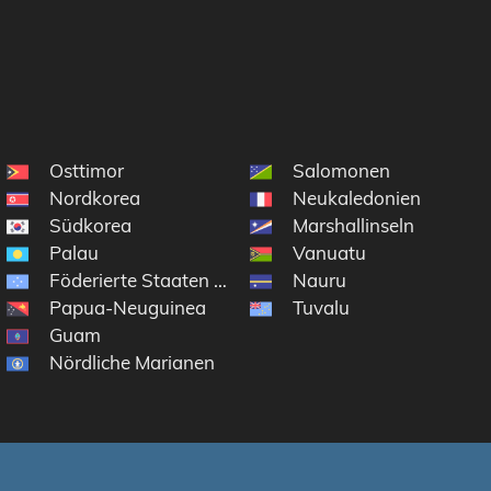
Osttimor
Salomonen
Nordkorea
Neukaledonien
Südkorea
Marshallinseln
Palau
Vanuatu
Föderierte Staaten von Mikronesien
Nauru
Papua-Neuguinea
Tuvalu
Guam
Nördliche Marianen