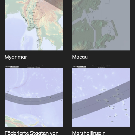
Myanmar
Macau
Föderierte Staaten von
Marshallinseln