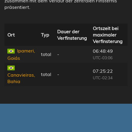
zusammen mit dem Verlauf der zentralen Finsternis
präsentiert.
Ortszeit bei
E
Dauer der
Ort
Typ
maximaler
z
Verfinsterung
Verfinsterung
Z
Ipameri,
06:48:49
total
-
0
UTC-03:06
Goiás
07:25:22
total
-
4
Canavieiras,
UTC-02:34
Bahia