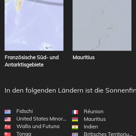
Französische Süd- und
Mauritius
Antarktisgebiete
In den folgenden Ländern ist die Sonnenfin
Fidschi
Réunion
United States Minor Outlying Islands
Mauritius
Wallis und Futuna
Indien
Tonga
Britisches Territorium