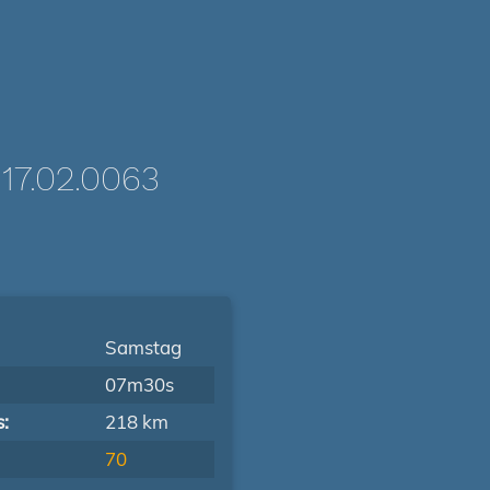
7.02.0063
Samstag
07m30s
s:
218 km
70