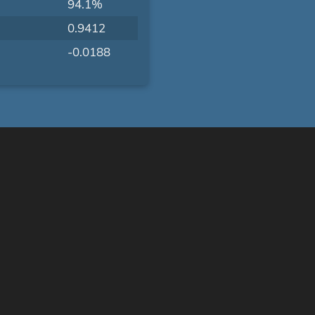
94.1%
0.9412
-0.0188