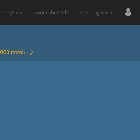
roszyklen
Länderübersicht
SoFi Logbuch
0063
(total)