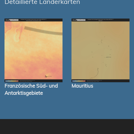
Detaillierte Länderkarten
Französische Süd- und
Mauritius
Antarktisgebiete