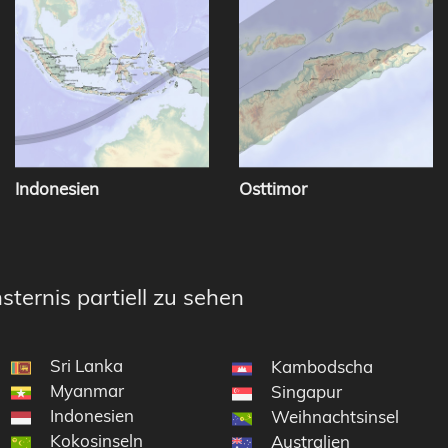
Indonesien
Osttimor
sternis partiell zu sehen
Sri Lanka
Kambodscha
Myanmar
Singapur
Indonesien
Weihnachtsinsel
Kokosinseln
 im Indischen Ozean
Australien