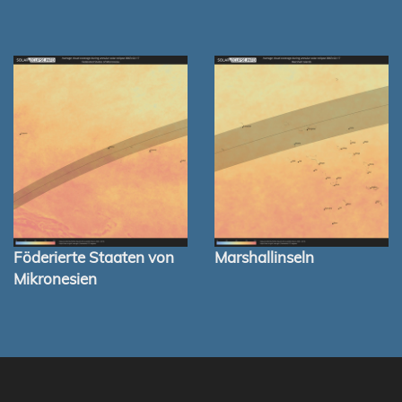
Föderierte Staaten von
Marshallinseln
Mikronesien