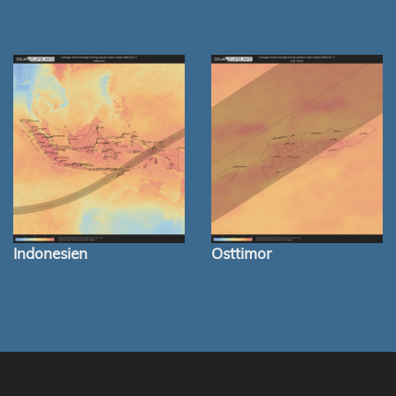
Indonesien
Osttimor