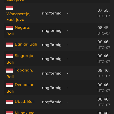
07:55:2
ringförmig
-
Wongsorejo,
UTC+07:0
East Java
Negara,
08:45:4
ringförmig
-
UTC+07:5
Bali
08:46:2
Banjar, Bali
ringförmig
-
UTC+07:5
Singaraja,
08:46:4
ringförmig
-
UTC+07:5
Bali
Tabanan,
08:46:2
ringförmig
-
UTC+07:5
Bali
Denpasar,
08:46:2
ringförmig
-
UTC+07:5
Bali
08:46:3
Ubud, Bali
ringförmig
-
UTC+07:5
Klungkung,
08:46:4