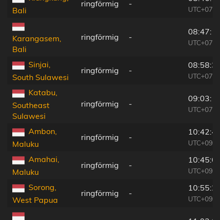
ringförmig
-
UTC+07:5
Bali
08:47:1
ringförmig
-
Karangasem,
UTC+07:5
Bali
Sinjai,
08:58:3
ringförmig
-
UTC+07:5
South Sulawesi
Katabu,
09:03:1
ringförmig
-
Southeast
UTC+07:5
Sulawesi
Ambon,
10:42:4
ringförmig
-
UTC+09:2
Maluku
Amahai,
10:45:0
ringförmig
-
UTC+09:2
Maluku
Sorong,
10:55:2
ringförmig
-
UTC+09:2
West Papua