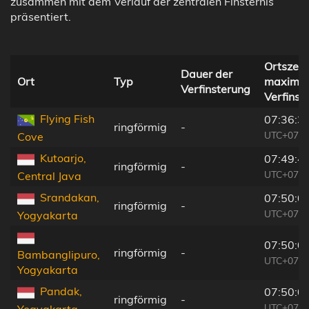
zusammen mit dem Verlauf der zentralen Finsternis
präsentiert.
Ortszeit
Dauer der
Ort
Typ
maximal
Verfinsterung
Verfinst
Flying Fish
07:36:3
ringförmig
-
UTC+07:0
Cove
Kutoarjo,
07:49:4
ringförmig
-
UTC+07:0
Central Java
Srandakan,
07:50:0
ringförmig
-
UTC+07:0
Yogyakarta
07:50:0
ringförmig
-
Bambanglipuro,
UTC+07:0
Yogyakarta
Pandak,
07:50:0
ringförmig
-
UTC+07:0
Yogyakarta