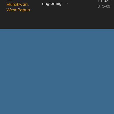
11:03:0
ringförmig
-
Manokwari,
UTC+09:2
West Papua