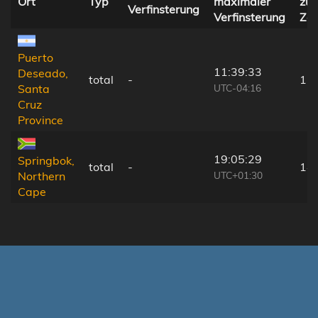
Ort
Typ
maximaler
zur
Verfinsterung
Verfinsterung
Zen
Puerto
11:39:33
Deseado,
total
-
15
UTC-04:16
Santa
Cruz
Province
19:05:29
Springbok,
total
-
14
UTC+01:30
Northern
Cape