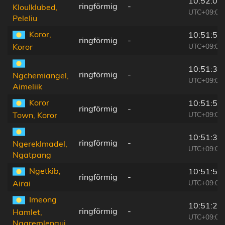
10:52:09
ringförmig
-
Kloulklubed,
UTC+09:00
Peleliu
Koror,
10:51:51
ringförmig
-
UTC+09:00
Koror
10:51:36
ringförmig
-
Ngchemiangel,
UTC+09:00
Aimeliik
Koror
10:51:51
ringförmig
-
UTC+09:00
Town, Koror
10:51:31
ringförmig
-
Ngereklmadel,
UTC+09:00
Ngatpang
Ngetkib,
10:51:52
ringförmig
-
UTC+09:00
Airai
Imeong
10:51:29
ringförmig
-
Hamlet,
UTC+09:00
Ngaremlengui