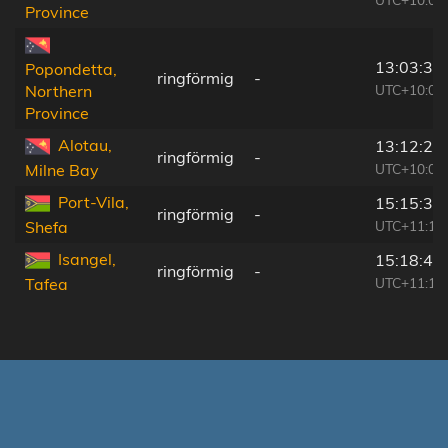
Province
13:03:31
Popondetta,
ringförmig
-
UTC+10:00
Northern
Province
Alotau,
13:12:24
ringförmig
-
UTC+10:00
Milne Bay
Port-Vila,
15:15:34
ringförmig
-
UTC+11:13
Shefa
Isangel,
15:18:46
ringförmig
-
UTC+11:13
Tafea