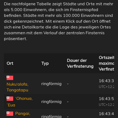
Die nachfolgene Tabelle zeigt Städte und Orte mit mehr
als 5.000 Einwohnern, die sich im Finsternispfad
befinden. Städte mit mehr als 100.000 Einwohnern sind
dick gekennzeichnet. Mit einem Klick auf den Ort öffnet
sich eine Detailkarte die die Lage des jeweiligen Ortes
zusammen mit dem Verlauf der zentralen Finsternis
präsentiert.
Ortszeit b
Dauer der
Ort
Typ
maximale
Verfinsterung
Verfinste
16:43:36
ringförmig
-
Nuku‘alofa,
UTC+12:20
Tongatapu
‘Ohonua,
16:43:50
ringförmig
-
UTC+12:20
ʻEua
Pangai,
16:43:48
ringförmig
-