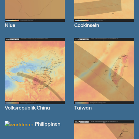
Niue
Cookinseln
Volksrepublik China
Taiwan
Philippinen