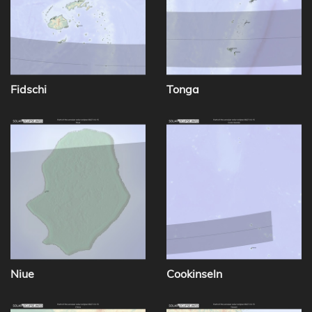
Fidschi
Tonga
Niue
Cookinseln