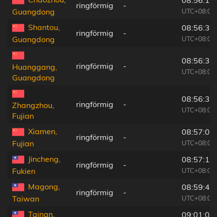
ringförmig
-
UTC+08:00
Guangdong
Shantou,
08:56:38
ringförmig
-
UTC+08:00
Guangdong
08:56:38
ringförmig
-
Huanggang,
UTC+08:00
Guangdong
08:56:30
ringförmig
-
Zhangzhou,
UTC+08:00
Fujian
Xiamen,
08:57:00
ringförmig
-
UTC+08:00
Fujian
Jincheng,
08:57:18
ringförmig
-
UTC+08:00
Fukien
Magong,
08:59:40
ringförmig
-
UTC+08:00
Taiwan
Tainan,
09:01:03