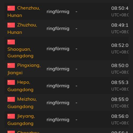
Chenzhou,
08:50:42
ringförmig
-
UTC+08:00
Hunan
Zhuzhou,
08:49:18
ringförmig
-
UTC+08:00
Hunan
08:52:03
ringförmig
-
Shaoguan,
UTC+08:00
Guangdong
Pingxiang,
08:50:05
ringförmig
-
UTC+08:00
Jiangxi
Hepo,
08:55:37
ringförmig
-
UTC+08:00
Guangdong
Meizhou,
08:55:04
ringförmig
-
UTC+08:00
Guangdong
Jieyang,
08:56:05
ringförmig
-
UTC+08:00
Guangdong
Chaozhou,
08:56:15