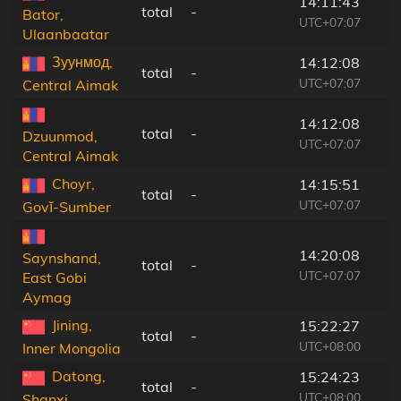
14:11:43
total
-
Bator,
UTC+07:07
Ulaanbaatar
Зуунмод,
14:12:08
total
-
UTC+07:07
Central Aimak
14:12:08
total
-
Dzuunmod,
UTC+07:07
Central Aimak
Choyr,
14:15:51
total
-
UTC+07:07
Govĭ-Sumber
14:20:08
Saynshand,
total
-
UTC+07:07
East Gobi
Aymag
Jining,
15:22:27
total
-
UTC+08:00
Inner Mongolia
Datong,
15:24:23
total
-
UTC+08:00
Shanxi