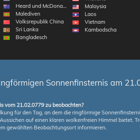
Heard und McDonaldinseln
 Antarktisgebiete
Malaysia
Malediven
Laos
Volksrepublik China
Vietnam
Sri Lanka
Kambodscha
Bangladesch
ingförmigen Sonnenfinsternis am 21.
rnis vom 21.02.0779 zu beobachten?
ung für den Tag, an dem die ringförmige Sonnenfinsternis s
en Aussichen auf einen klaren wolkenfreien Himmel bietet
nem gewählten Beobachtungsort informieren.