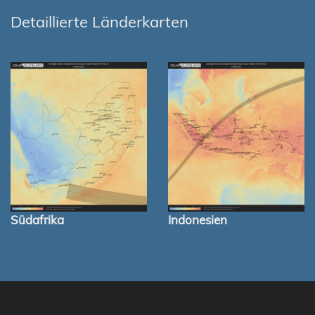
Detaillierte Länderkarten
Südafrika
Indonesien