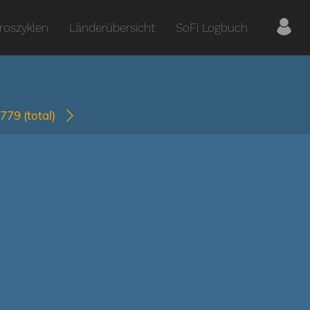
roszyklen
Länderübersicht
SoFi Logbuch
0779
(total)