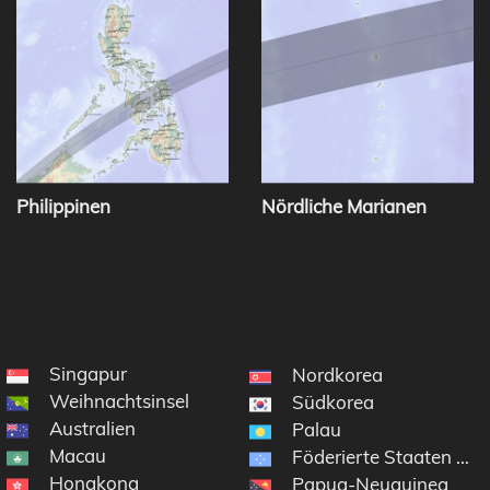
Philippinen
Nördliche Marianen
Singapur
Nordkorea
Weihnachtsinsel
Südkorea
Australien
Palau
Macau
Föderierte Staaten von
Hongkong
Papua-Neuguinea