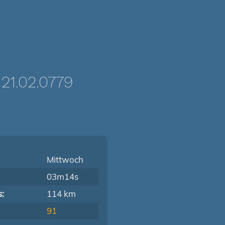
1.02.0779
Mittwoch
03m14s
s:
114 km
91