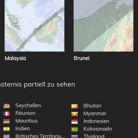
Malaysia
Brunei
sternis partiell zu sehen
Seychellen
Bhutan
Réunion
Myanmar
Mauritius
Indonesien
Indien
Kokosinseln
Britisches Territorium im Indischen Ozean
Thailand