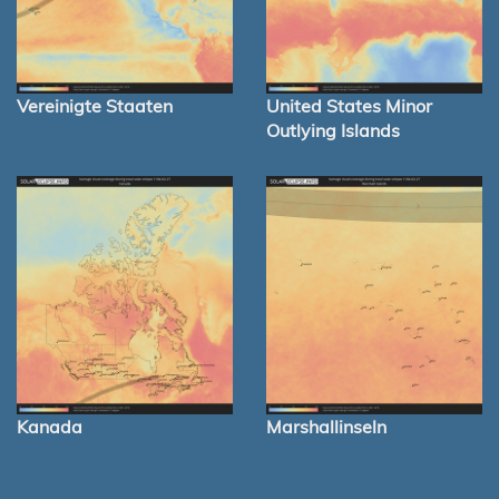
Vereinigte Staaten
United States Minor
Outlying Islands
Kanada
Marshallinseln