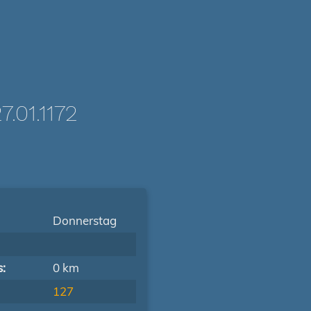
01.1172
Donnerstag
s:
0 km
127