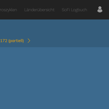
roszyklen
Länderübersicht
SoFi Logbuch
1172
(partiell)