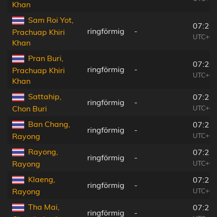
Khan
Sam Roi Yot,
07:20
ringförmig
-
Prachuap Khiri
UTC+06
Khan
Pran Buri,
07:20
ringförmig
-
Prachuap Khiri
UTC+06
Khan
Sattahip,
07:21
ringförmig
-
UTC+06
Chon Buri
Ban Chang,
07:21
ringförmig
-
UTC+06
Rayong
Rayong,
07:21
ringförmig
-
UTC+06
Rayong
Klaeng,
07:22
ringförmig
-
UTC+06
Rayong
Tha Mai,
07:22
ringförmig
-