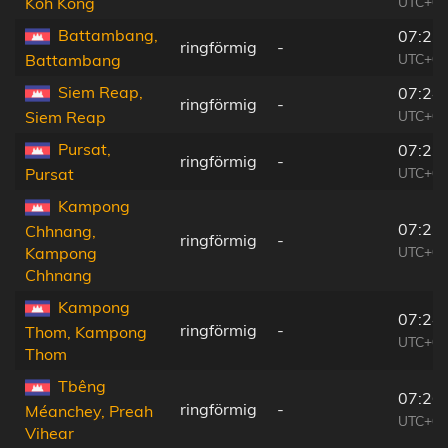
UTC+06
Koh Kong
Battambang,
07:23
ringförmig
-
UTC+06
Battambang
Siem Reap,
07:24
ringförmig
-
UTC+06
Siem Reap
Pursat,
07:23
ringförmig
-
UTC+06
Pursat
Kampong
07:23
Chhnang,
ringförmig
-
UTC+06
Kampong
Chhnang
Kampong
07:24
ringförmig
-
Thom, Kampong
UTC+06
Thom
Tbêng
07:26
ringförmig
-
Méanchey, Preah
UTC+06
Vihear