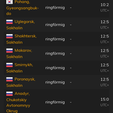
Pohang,
10:28
ringförmig
-
Gyeongsangbuk-
UTC+08
do
Uglegorsk,
12:56
ringförmig
-
UTC+10
Sakhalin
Shakhtersk,
12:56
ringförmig
-
UTC+10
Sakhalin
Makarov,
12:56
ringförmig
-
UTC+10
Sakhalin
Smirnykh,
12:57
ringförmig
-
UTC+10
Sakhalin
Poronaysk,
12:57
ringförmig
-
UTC+10
Sakhalin
Anadyr,
15:09
Chukotskiy
ringförmig
-
UTC+11
Avtonomnyy
Okrug