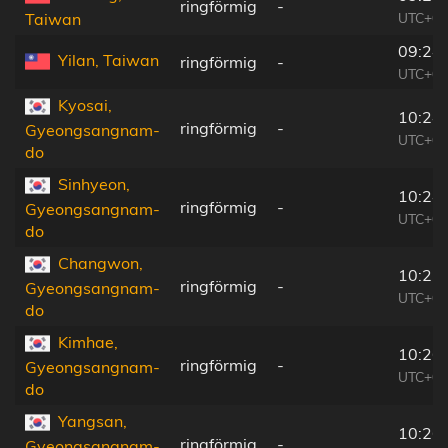
ringförmig
-
UTC+08
Taiwan
09:24
Yilan, Taiwan
ringförmig
-
UTC+08
Kyosai,
10:24
ringförmig
-
Gyeongsangnam-
UTC+08
do
Sinhyeon,
10:24
ringförmig
-
Gyeongsangnam-
UTC+08
do
Changwon,
10:25
ringförmig
-
Gyeongsangnam-
UTC+08
do
Kimhae,
10:26
ringförmig
-
Gyeongsangnam-
UTC+08
do
Yangsan,
10:26
ringförmig
-
Gyeongsangnam-