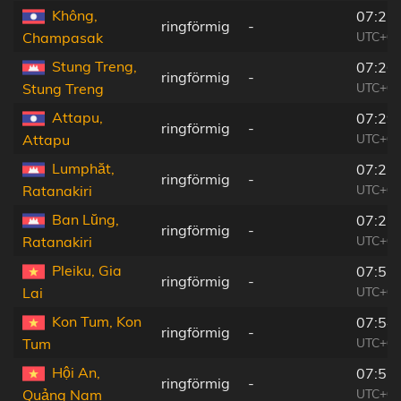
Không,
07:27
ringförmig
-
UTC+06
Champasak
Stung Treng,
07:26
ringförmig
-
UTC+06
Stung Treng
Attapu,
07:29
ringförmig
-
UTC+06
Attapu
Lumphăt,
07:27
ringförmig
-
UTC+06
Ratanakiri
Ban Lŭng,
07:27
ringförmig
-
UTC+06
Ratanakiri
Pleiku, Gia
07:53
ringförmig
-
UTC+07
Lai
Kon Tum, Kon
07:54
ringförmig
-
UTC+07
Tum
Hội An,
07:57
ringförmig
-
UTC+07
Quảng Nam