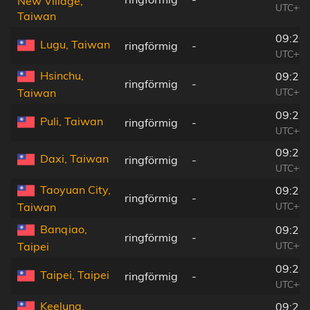
New Village,
UTC+08
Taiwan
09:20
Lugu, Taiwan
ringförmig
-
UTC+08
Hsinchu,
09:23
ringförmig
-
UTC+08
Taiwan
09:21
Puli, Taiwan
ringförmig
-
UTC+08
09:24
Daxi, Taiwan
ringförmig
-
UTC+08
Taoyuan City,
09:24
ringförmig
-
UTC+08
Taiwan
Banqiao,
09:24
ringförmig
-
UTC+08
Taipei
09:24
Taipei, Taipei
ringförmig
-
UTC+08
Keelung,
09:25