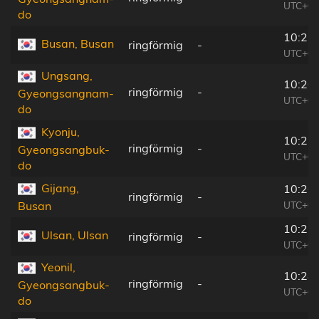
UTC+08
do
10:25
Busan, Busan
ringförmig
-
UTC+08
Ungsang,
10:26
ringförmig
-
Gyeongsangnam-
UTC+08
do
Kyonju,
10:27
ringförmig
-
Gyeongsangbuk-
UTC+08
do
Gijang,
10:26
ringförmig
-
UTC+08
Busan
10:27
Ulsan, Ulsan
ringförmig
-
UTC+08
Yeonil,
10:28
ringförmig
-
Gyeongsangbuk-
UTC+08
do