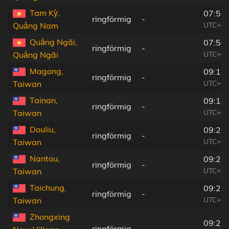
Tam Kỳ,
07:56
ringförmig
-
UTC+07
Quảng Nam
Quảng Ngãi,
07:56
ringförmig
-
UTC+07
Quảng Ngãi
Magong,
09:18
ringförmig
-
UTC+08
Taiwan
Tainan,
09:18
ringförmig
-
UTC+08
Taiwan
Douliu,
09:20
ringförmig
-
UTC+08
Taiwan
Nantou,
09:21
ringförmig
-
UTC+08
Taiwan
Taichung,
09:21
ringförmig
-
UTC+08
Taiwan
Zhongxing
09:21
ringförmig
-