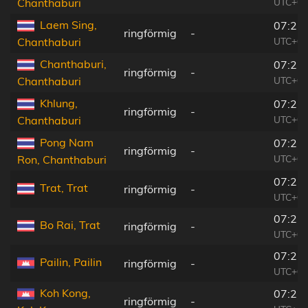
UTC+06
Chanthaburi
Laem Sing,
07:22
ringförmig
-
UTC+06
Chanthaburi
Chanthaburi,
07:22
ringförmig
-
UTC+06
Chanthaburi
Khlung,
07:22
ringförmig
-
UTC+06
Chanthaburi
Pong Nam
07:22
ringförmig
-
UTC+06
Ron, Chanthaburi
07:21
Trat, Trat
ringförmig
-
UTC+06
07:22
Bo Rai, Trat
ringförmig
-
UTC+06
07:22
Pailin, Pailin
ringförmig
-
UTC+06
Koh Kong,
07:21
ringförmig
-