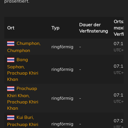
präsentiert.
Ortsze
Dauer der
Ort
Typ
maxim
Verfinsterung
Verfin
Chumphon,
07:17
ringförmig
-
UTC+06
Chumphon
Bang
07:18
Saphan,
ringförmig
-
UTC+06
Prachuap Khiri
Khan
Prachuap
07:19
Khiri Khan,
ringförmig
-
UTC+06
Prachuap Khiri
Khan
Kui Buri,
07:20
ringförmig
-
Prachuap Khiri
UTC+06