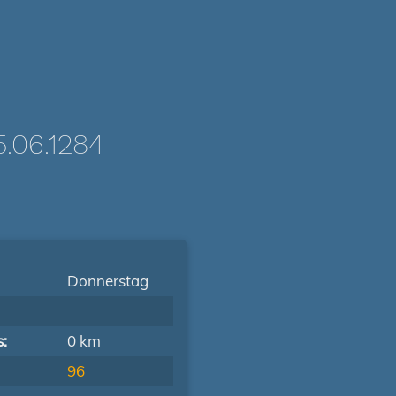
.06.1284
Donnerstag
s:
0 km
96