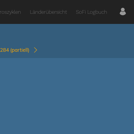
roszyklen
Länderübersicht
SoFi Logbuch
1284
(partiell)