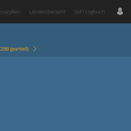
roszyklen
Länderübersicht
SoFi Logbuch
1298
(partiell)