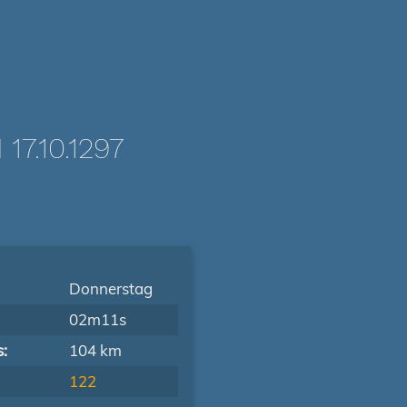
7.10.1297
Donnerstag
02m11s
s:
104 km
122