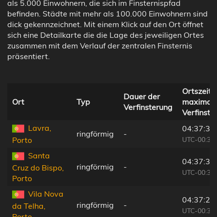
als 5.000 Einwohnern, die sich im Finsternispfad
befinden. Städte mit mehr als 100.000 Einwohnern sind
dick gekennzeichnet. Mit einem Klick auf den Ort öffnet
sich eine Detailkarte die die Lage des jeweiligen Ortes
zusammen mit dem Verlauf der zentralen Finsternis
präsentiert.
Ortszeit 
Dauer der
Ort
Typ
maximale
Verfinsterung
Verfinste
Lavra,
04:37:38
ringförmig
-
UTC-00:36
Porto
Santa
04:37:35
ringförmig
-
Cruz do Bispo,
UTC-00:36
Porto
Vila Nova
04:37:25
ringförmig
-
da Telha,
UTC-00:36
Porto