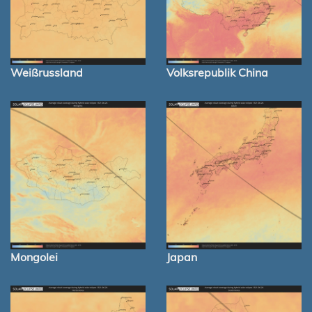
Weißrussland
Volksrepublik China
Mongolei
Japan