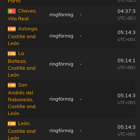
UTC-00:36
Porto
Chaves,
04:37:36
ringförmig
-
UTC-00:36
Vila Real
Astorga,
05:14:33
ringförmig
-
Castille and
UTC+00:00
León
La
05:14:19
Bañeza,
ringförmig
-
UTC+00:00
Castille and
León
San
Andrés del
05:14:33
ringförmig
-
Rabanedo,
UTC+00:00
Castille and
León
León,
05:14:31
ringförmig
-
Castille and
UTC+00:00
León