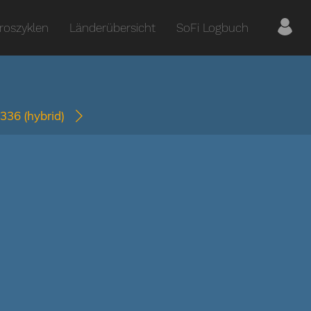
roszyklen
Länderübersicht
SoFi Logbuch
1336
(hybrid)