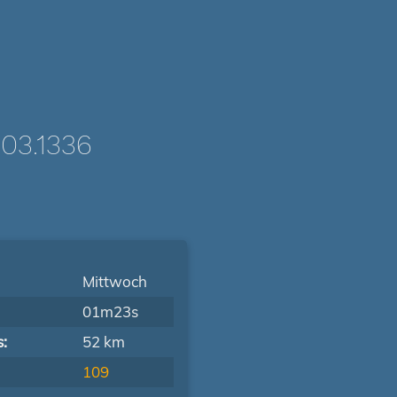
03.1336
Mittwoch
01m23s
s:
52 km
109