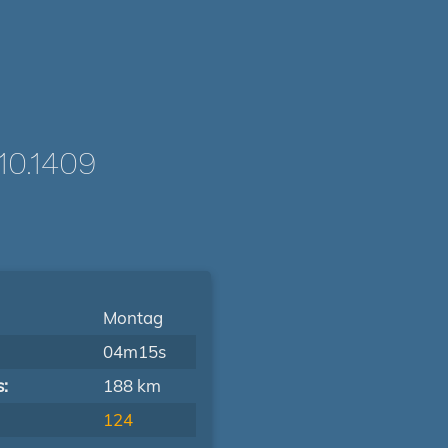
0.1409
Montag
04m15s
s:
188 km
124