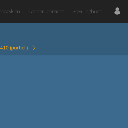
roszyklen
Länderübersicht
SoFi Logbuch
1410
(partiell)