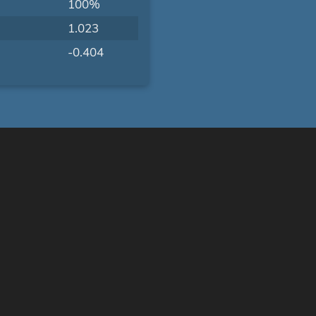
100%
1.023
-0.404