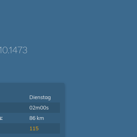
0.1473
Dienstag
02m00s
s:
86 km
115