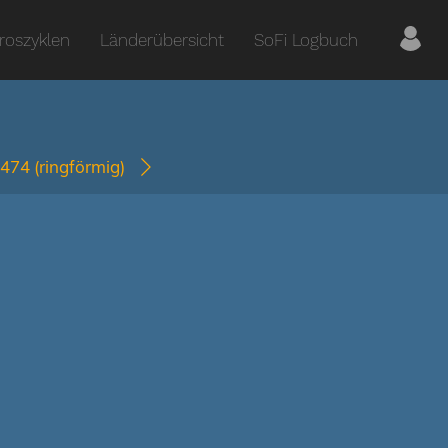
roszyklen
Länderübersicht
SoFi Logbuch
1474
(ringförmig)