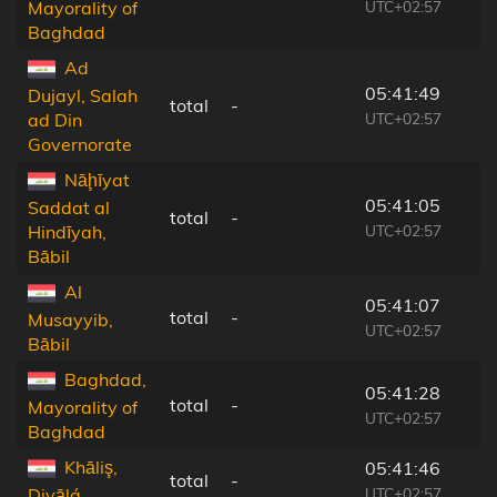
UTC+02:57
Mayorality of
Baghdad
Ad
05:41:49
Dujayl, Salah
total
-
UTC+02:57
ad Din
Governorate
Nāḩīyat
05:41:05
Saddat al
total
-
UTC+02:57
Hindīyah,
Bābil
Al
05:41:07
total
-
Musayyib,
UTC+02:57
Bābil
Baghdad,
05:41:28
total
-
Mayorality of
UTC+02:57
Baghdad
Khāliş,
05:41:46
total
-
UTC+02:57
Diyālá