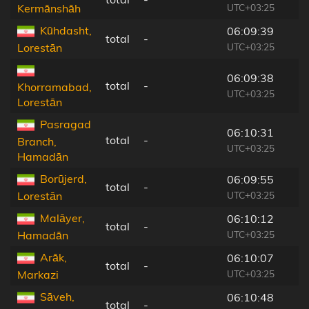
UTC+03:25
Kermānshāh
Kūhdasht,
06:09:39
total
-
UTC+03:25
Lorestān
06:09:38
total
-
Khorramabad,
UTC+03:25
Lorestān
Pasragad
06:10:31
total
-
Branch,
UTC+03:25
Hamadān
Borūjerd,
06:09:55
total
-
UTC+03:25
Lorestān
Malāyer,
06:10:12
total
-
UTC+03:25
Hamadān
Arāk,
06:10:07
total
-
UTC+03:25
Markazi
Sāveh,
06:10:48
total
-