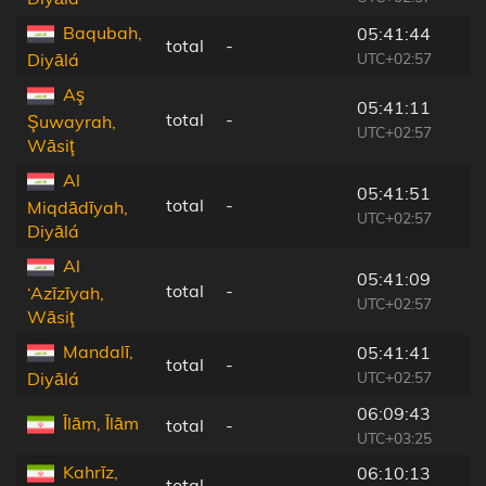
Baqubah,
05:41:44
total
-
UTC+02:57
Diyālá
Aş
05:41:11
total
-
Şuwayrah,
UTC+02:57
Wāsiţ
Al
05:41:51
total
-
Miqdādīyah,
UTC+02:57
Diyālá
Al
05:41:09
total
-
‘Azīzīyah,
UTC+02:57
Wāsiţ
Mandalī,
05:41:41
total
-
UTC+02:57
Diyālá
06:09:43
Īlām, Īlām
total
-
UTC+03:25
Kahrīz,
06:10:13
total
-