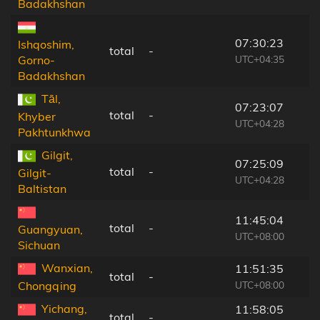
Badakhshan
07:30:23
Ishqoshim,
total
-
UTC+04:35
Gorno-
Badakhshan
Tāl,
07:23:07
total
-
Khyber
UTC+04:28
Pakhtunkhwa
Gilgit,
07:25:09
total
-
Gilgit-
UTC+04:28
Baltistan
11:45:04
total
-
Guangyuan,
UTC+08:00
Sichuan
Wanxian,
11:51:35
total
-
UTC+08:00
Chongqing
Yichang,
11:58:05
total
-