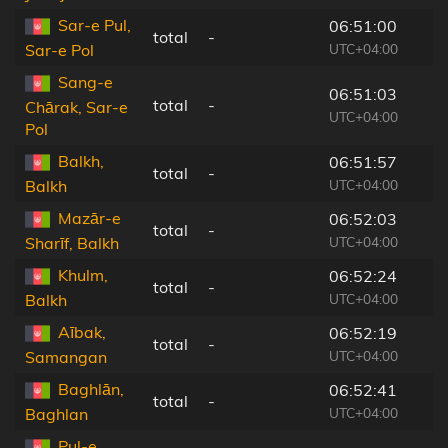
Sar-e Pul,
06:51:00
total
-
UTC+04:00
Sar-e Pol
Sang-e
06:51:03
total
-
Chārak, Sar-e
UTC+04:00
Pol
Balkh,
06:51:57
total
-
UTC+04:00
Balkh
Mazār-e
06:52:03
total
-
UTC+04:00
Sharīf, Balkh
Khulm,
06:52:24
total
-
UTC+04:00
Balkh
Aībak,
06:52:19
total
-
UTC+04:00
Samangan
Baghlān,
06:52:41
total
-
UTC+04:00
Baghlan
Pul-e