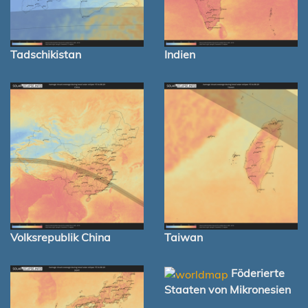
Tadschikistan
Indien
Volksrepublik China
Taiwan
Föderierte
Staaten von Mikronesien