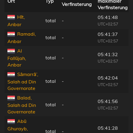
Ort
Typ
maximaler
Verfinsterung
Verfinsterung
Hīt,
05:41:48
total
-
UTC+02:57
Anbar
Ramadi,
05:41:37
total
-
UTC+02:57
Anbar
Al
05:41:32
total
-
Fallūjah,
UTC+02:57
Anbar
Sāmarrā’,
05:42:04
total
-
Salah ad Din
UTC+02:57
Governorate
Balad,
05:41:56
total
-
Salah ad Din
UTC+02:57
Governorate
Abū
05:41:28
Ghurayb,
total
-