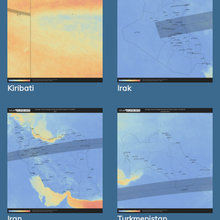
Kiribati
Irak
Iran
Turkmenistan