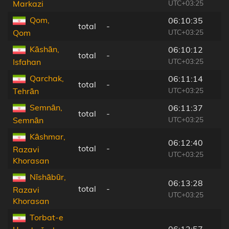
UTC+03:25
Markazi
Qom,
06:10:35
total
-
UTC+03:25
Qom
Kāshān,
06:10:12
total
-
UTC+03:25
Isfahan
Qarchak,
06:11:14
total
-
UTC+03:25
Tehrān
Semnān,
06:11:37
total
-
UTC+03:25
Semnān
Kāshmar,
06:12:40
total
-
Razavi
UTC+03:25
Khorasan
Nīshābūr,
06:13:28
total
-
Razavi
UTC+03:25
Khorasan
Torbat-e
06:12:57