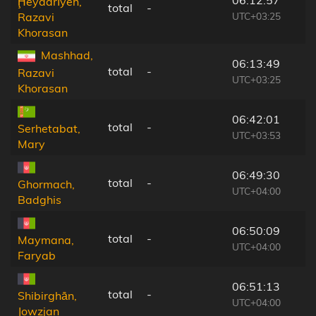
Ḩeydarīyeh,
total
-
UTC+03:25
Razavi
Khorasan
Mashhad,
06:13:49
total
-
Razavi
UTC+03:25
Khorasan
06:42:01
total
-
Serhetabat,
UTC+03:53
Mary
06:49:30
total
-
Ghormach,
UTC+04:00
Badghis
06:50:09
total
-
Maymana,
UTC+04:00
Faryab
06:51:13
total
-
Shibirghān,
UTC+04:00
Jowzjan