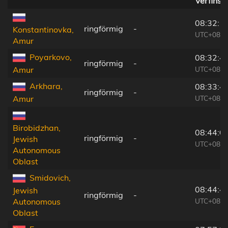
Verfinst
08:32:1
ringförmig
-
Konstantinovka,
UTC+08:3
Amur
Poyarkovo,
08:32:4
ringförmig
-
UTC+08:3
Amur
Arkhara,
08:33:4
ringförmig
-
UTC+08:3
Amur
Birobidzhan,
08:44:0
ringförmig
-
Jewish
UTC+08:4
Autonomous
Oblast
Smidovich,
08:44:4
Jewish
ringförmig
-
UTC+08:4
Autonomous
Oblast