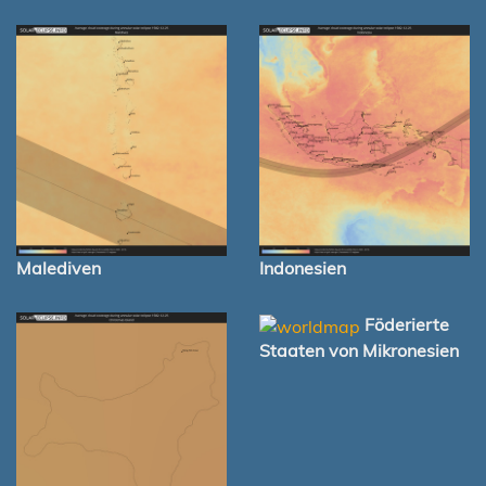
Malediven
Indonesien
Föderierte
Staaten von Mikronesien