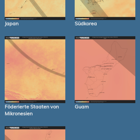
Japan
Südkorea
Föderierte Staaten von
Guam
Mikronesien