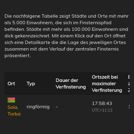
Die nachfolgene Tabelle zeigt Städte und Orte mit mehr
als 5.000 Einwohnern, die sich im Finsternispfad
befinden. Städte mit mehr als 100.000 Einwohnern sind
dick gekennzeichnet. Mit einem Klick auf den Ort öffnet
sich eine Detailkarte die die Lage des jeweiligen Ortes
zusammen mit dem Verlauf der zentralen Finsternis
präsentiert.
Ortszeit bei
En
Dauer der
Ort
Typ
maximaler
zu
Verfinsterung
Verfinsterung
Ze
17:58:43
ringförmig
-
15
Sola,
UTC+11:13
Torba