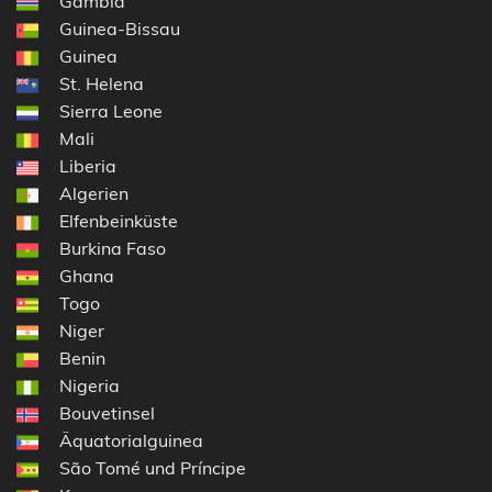
Gambia
Guinea-Bissau
Guinea
St. Helena
Sierra Leone
Mali
Liberia
Algerien
Elfenbeinküste
Burkina Faso
Ghana
Togo
Niger
Benin
Nigeria
Bouvetinsel
Äquatorialguinea
São Tomé und Príncipe