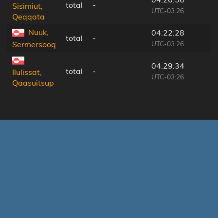
total
-
2
Sisimiut,
UTC-03:26
Qeqqata
Nuuk,
04:22:28
total
-
2
UTC-03:26
Sermersooq
04:29:34
total
-
2
Ilulissat,
UTC-03:26
Qaasuitsup