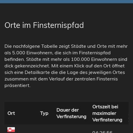
Orte im Finsternispfad
Die nachfolgene Tabelle zeigt Städte und Orte mit mehr
als 5.000 Einwohnern, die sich im Finsternispfad
befinden. Städte mit mehr als 100.000 Einwohnern sind
dick gekennzeichnet. Mit einem Klick auf den Ort öffnet
sich eine Detailkarte die die Lage des jeweiligen Ortes
zusammen mit dem Verlauf der zentralen Finsternis
präsentiert.
Ortszeit bei
E
Dauer der
Ort
Typ
maximaler
zu
Verfinsterung
Verfinsterung
Ze
04:26:56