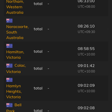
06:33:00
Northam,
total
-
1
UTC+08:00
Western
Australia
08:26:10
Naracoorte,
total
-
6
UTC+09:30
South
Australia
08:58:55
total
-
2
Hamilton,
UTC+10:00
Victoria
Colac,
09:01:42
total
-
1
UTC+10:00
Victoria
09:02:09
Hamlyn
total
-
3
UTC+10:00
Heights,
Victoria
Bell
09:02:08
total
-
3
Park,