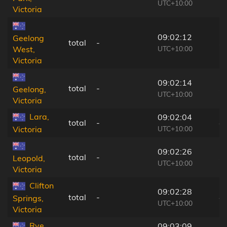
UTC+10:00
Victoria
09:02:12
Geelong
total
-
3
UTC+10:00
West,
Victoria
09:02:14
total
-
3
Geelong,
UTC+10:00
Victoria
Lara,
09:02:04
total
-
4
UTC+10:00
Victoria
09:02:26
total
-
3
Leopold,
UTC+10:00
Victoria
Clifton
09:02:28
total
-
4
Springs,
UTC+10:00
Victoria
Rye,
09:03:09