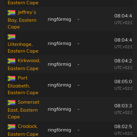
Eastern Cape
Jeffrey’s
08:04:43
ringförmig
-
Bay, Eastern
UTC+02:00
Cape
08:04:46
ringförmig
-
Uitenhage,
UTC+02:00
Eastern Cape
Kirkwood,
08:04:20
ringförmig
-
UTC+02:00
Eastern Cape
Port
08:05:08
ringförmig
-
Elizabeth,
UTC+02:00
Eastern Cape
Somerset
08:03:34
ringförmig
-
East, Eastern
UTC+02:00
Cape
Cradock,
08:02:52
ringförmig
-
UTC+02:00
Eastern Cape