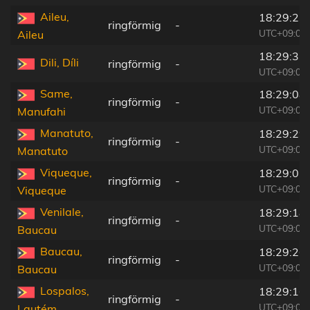
Aileu,
18:29:23
ringförmig
-
UTC+09:00
Aileu
18:29:32
Dili, Díli
ringförmig
-
UTC+09:00
Same,
18:29:08
ringförmig
-
UTC+09:00
Manufahi
Manatuto,
18:29:29
ringförmig
-
UTC+09:00
Manatuto
Viqueque,
18:29:07
ringförmig
-
UTC+09:00
Viqueque
Venilale,
18:29:18
ringförmig
-
UTC+09:00
Baucau
Baucau,
18:29:26
ringförmig
-
UTC+09:00
Baucau
Lospalos,
18:29:16
ringförmig
-
UTC+09:00
Lautém