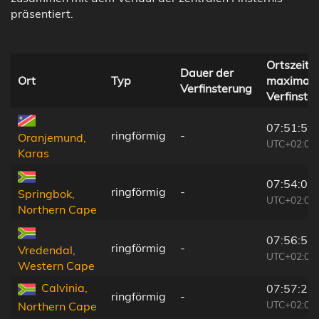
präsentiert.
Ortszeit b
Dauer der
Ort
Typ
maximale
Verfinsterung
Verfinste
07:51:59
ringförmig
-
Oranjemund,
UTC+02:00
Karas
07:54:03
ringförmig
-
Springbok,
UTC+02:00
Northern Cape
07:56:54
ringförmig
-
Vredendal,
UTC+02:00
Western Cape
Calvinia,
07:57:25
ringförmig
-
UTC+02:00
Northern Cape