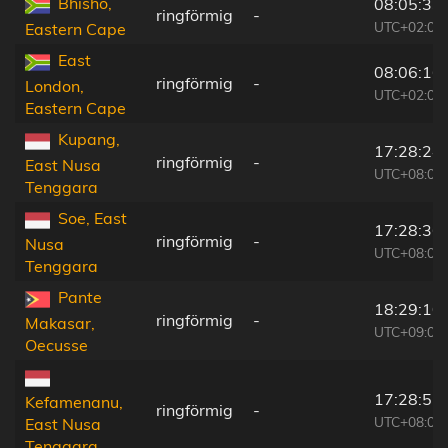
Bhisho,
08:05:33
ringförmig
-
UTC+02:00
Eastern Cape
East
08:06:16
ringförmig
-
London,
UTC+02:00
Eastern Cape
Kupang,
17:28:24
ringförmig
-
East Nusa
UTC+08:00
Tenggara
Soe, East
17:28:36
ringförmig
-
Nusa
UTC+08:00
Tenggara
Pante
18:29:10
ringförmig
-
Makasar,
UTC+09:00
Oecusse
17:28:57
Kefamenanu,
ringförmig
-
UTC+08:00
East Nusa
Tenggara