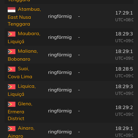
Atambua,
17:29:11
ringförmig
-
East Nusa
UTC+08:00
Tenggara
Maubara,
18:29:33
ringförmig
-
UTC+09:00
Liquiçá
Maliana,
18:29:13
ringförmig
-
UTC+09:00
Bobonaro
Suai,
18:28:56
ringförmig
-
UTC+09:00
Cova Lima
Liquica,
18:29:33
ringförmig
-
UTC+09:00
Liquiçá
Gleno,
18:29:25
ringförmig
-
Ermera
UTC+09:00
District
Ainaro,
18:29:10
ringförmig
-
UTC+09:00
Ainaro