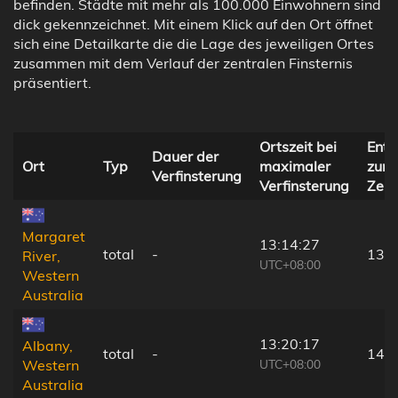
befinden. Städte mit mehr als 100.000 Einwohnern sind
dick gekennzeichnet. Mit einem Klick auf den Ort öffnet
sich eine Detailkarte die die Lage des jeweiligen Ortes
zusammen mit dem Verlauf der zentralen Finsternis
präsentiert.
Ortszeit bei
Entf
Dauer der
Ort
Typ
maximaler
zur
Verfinsterung
Verfinsterung
Zentr
Margaret
13:14:27
total
-
131
River,
UTC+08:00
Western
Australia
13:20:17
Albany,
total
-
143
UTC+08:00
Western
Australia