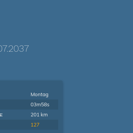
7.2037
Montag
03m58s
s:
201 km
127