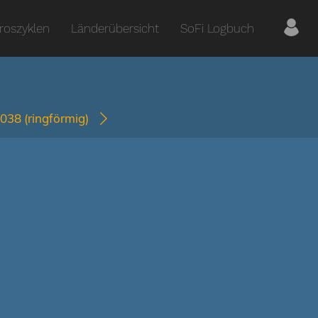
roszyklen
Länderübersicht
SoFi Logbuch
2038
(ringförmig)