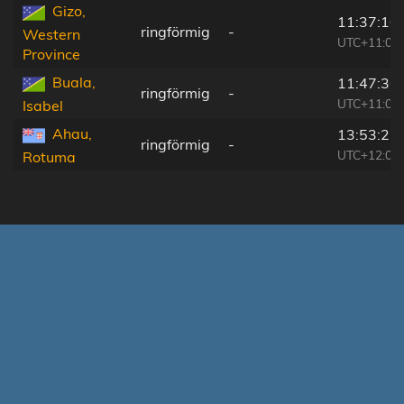
Gizo,
11:37:10
ringförmig
-
Western
UTC+11:00
Province
Buala,
11:47:36
ringförmig
-
UTC+11:00
Isabel
Ahau,
13:53:23
ringförmig
-
UTC+12:00
Rotuma