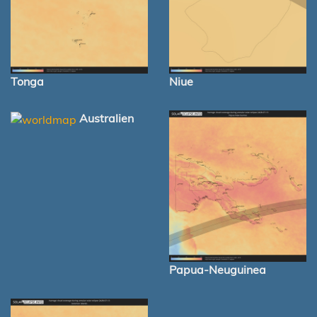
Tonga
Niue
Australien
Papua-Neuguinea