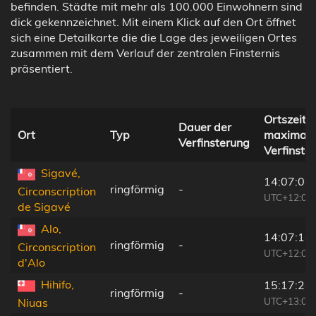
befinden. Städte mit mehr als 100.000 Einwohnern sind
dick gekennzeichnet. Mit einem Klick auf den Ort öffnet
sich eine Detailkarte die die Lage des jeweiligen Ortes
zusammen mit dem Verlauf der zentralen Finsternis
präsentiert.
Ortszeit b
Dauer der
Ort
Typ
maximale
Verfinsterung
Verfinste
Sigavé,
14:07:06
ringförmig
-
Circonscription
UTC+12:00
de Sigavé
Alo,
14:07:14
ringförmig
-
Circonscription
UTC+12:00
d'Alo
Hihifo,
15:17:24
ringförmig
-
UTC+13:00
Niuas