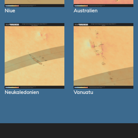
Niue
Australien
Neukaledonien
Vanuatu