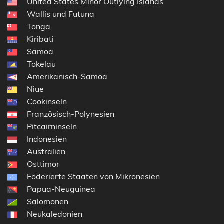
United States Minor Outlying Islands
Wallis und Futuna
Tonga
Kiribati
Samoa
Tokelau
Amerikanisch-Samoa
Niue
Cookinseln
Französisch-Polynesien
Pitcairninseln
Indonesien
Australien
Osttimor
Föderierte Staaten von Mikronesien
Papua-Neuguinea
Salomonen
Neukaledonien