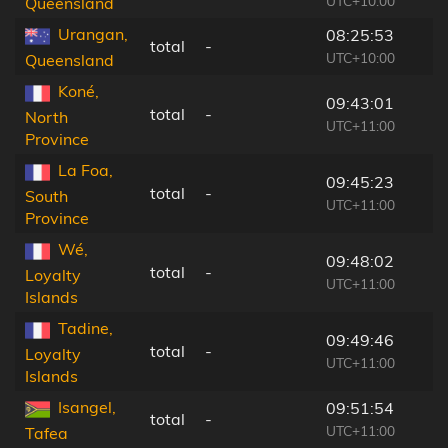
UTC+10:00
Queensland
Urangan,
08:25:53
total
-
UTC+10:00
Queensland
Koné,
09:43:01
total
-
North
UTC+11:00
Province
La Foa,
09:45:23
total
-
South
UTC+11:00
Province
Wé,
09:48:02
total
-
Loyalty
UTC+11:00
Islands
Tadine,
09:49:46
total
-
Loyalty
UTC+11:00
Islands
Isangel,
09:51:54
total
-
UTC+11:00
Tafea