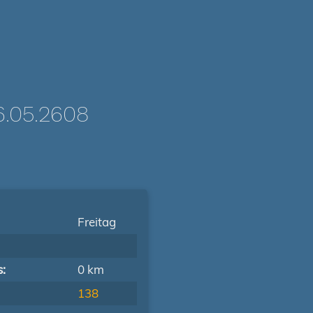
.05.2608
Freitag
s:
0 km
138