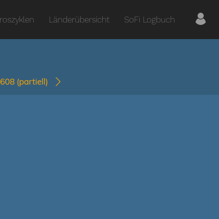
roszyklen
Länderübersicht
SoFi Logbuch
2608
(partiell)